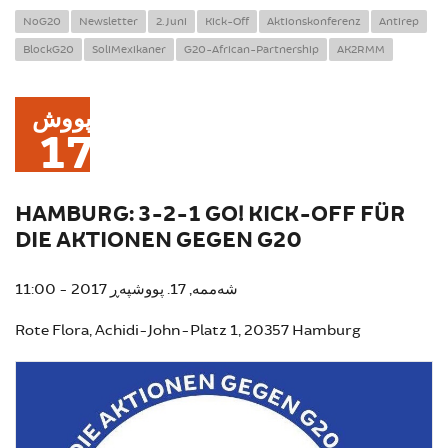
NoG20
Newsletter
2. Juni
Kick-Off
Aktionskonferenz
Antirep
BlockG20
SoliMexikaner
G20-African-Partnership
AK2RMM
پووش
17
HAMBURG: 3-2-1 GO! KICK-OFF FÜR
DIE AKTIONEN GEGEN G20
شەممە, 17. پووشپەڕ 2017 - 11:00
Rote Flora, Achidi-John-Platz 1, 20357 Hamburg