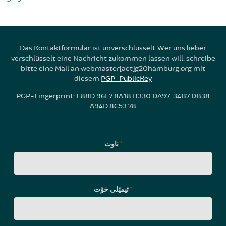
Das Kontaktformular ist unverschlüsselt. Wer uns lieber
verschlüsselt eine Nachricht zukommen lassen will, schreibe
bitte eine Mail an webmaster[aet]g20hamburg.org mit
diesem
PGP-PublicKey
PGP-Fingerprint: E88D 96F7 8A18 B330 DA97 34B7 DB38
A94D 8C53 78
ناوت
*
ئیمێلی خۆت
*