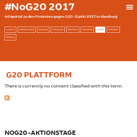
بازبدە بۆ ناوەڕۆکی سەرەکی
#NoG20 2017
Infoportal zu den Protesten gegen G20-Gipfel 2017 in Hamburg
CATALÀ
NEDERLANDS
ENGLISH
FRANÇAIS
DEUTSCH
ITALIANO
KURDÎ
ESPAÑOL
TÜRKÇE
G20 PLATTFORM
There is currently no content classified with this term.
NOG20-AKTIONSTAGE