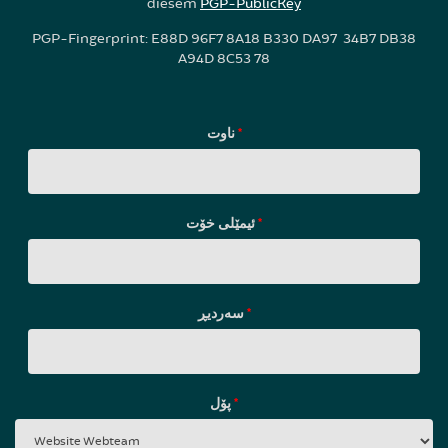
diesem
PGP-PublicKey
PGP-Fingerprint: E88D 96F7 8A18 B330 DA97 34B7 DB38
A94D 8C53 78
ناوت
*
ئیمێلی خۆت
*
سه‌ردیڕ
*
پۆل
*