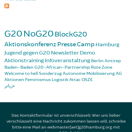
G20
NoG20
BlockG20
Aktionskonferenz
Presse
Camp
Hamburg
Jugend gegen G20
Newsletter
Demo
Aktionstraining
Infoveranstaltung
Berlin
Antirep
Baden-Baden
G20-African-Partnership
Rote Zone
Welcome to hell
Sonderzug
Autonome Mobilisierung
AG
Aktionen
Feminismus
Logistik
Attac
OSZE
زیاتر
Das Kontaktformular ist unverschlüsselt. Wer uns lieber
verschlüsselt eine Nachricht zukommen lassen will, schreibe
bitte eine Mail an webmaster[aet]g20hamburg.org mit