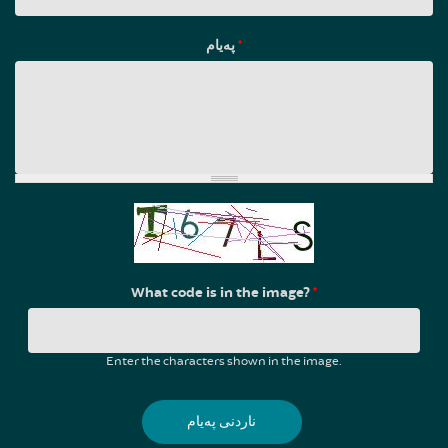
پەیام
*
What code is in the image?
*
Enter the characters shown in the image.