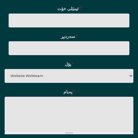
ئیمێلی خۆت
*
سه‌ردیڕ
*
پۆل
*
پەیام
*