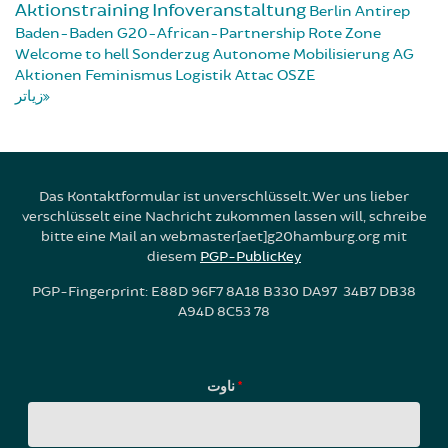
Aktionstraining
Infoveranstaltung
Berlin
Antirep
Baden-Baden
G20-African-Partnership
Rote Zone
Welcome to hell
Sonderzug
Autonome Mobilisierung
AG
Aktionen
Feminismus
Logistik
Attac
OSZE
زیاتر
Das Kontaktformular ist unverschlüsselt. Wer uns lieber
verschlüsselt eine Nachricht zukommen lassen will, schreibe
bitte eine Mail an webmaster[aet]g20hamburg.org mit
diesem
PGP-PublicKey
PGP-Fingerprint: E88D 96F7 8A18 B330 DA97 34B7 DB38
A94D 8C53 78
ناوت
*