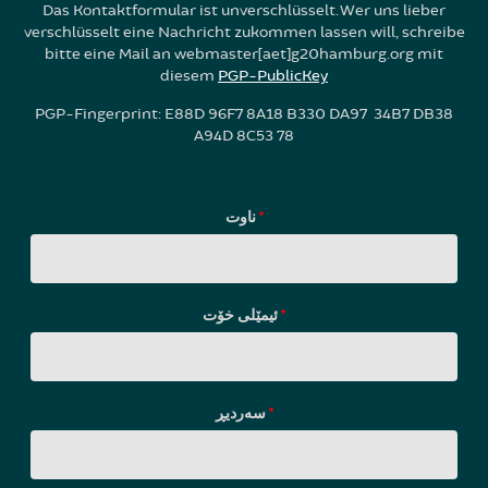
Das Kontaktformular ist unverschlüsselt. Wer uns lieber
verschlüsselt eine Nachricht zukommen lassen will, schreibe
bitte eine Mail an webmaster[aet]g20hamburg.org mit
diesem
PGP-PublicKey
PGP-Fingerprint: E88D 96F7 8A18 B330 DA97 34B7 DB38
A94D 8C53 78
ناوت
*
ئیمێلی خۆت
*
سه‌ردیڕ
*