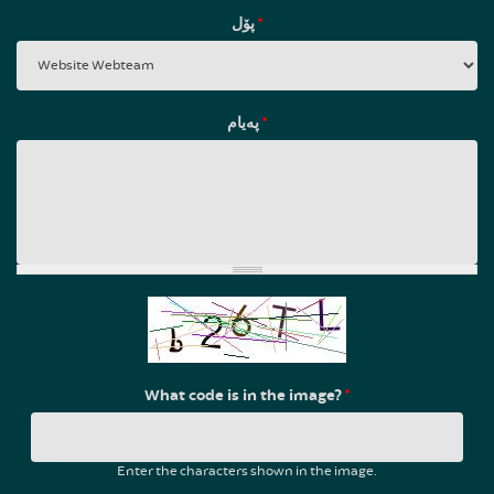
پۆل
*
پەیام
*
What code is in the image?
*
Enter the characters shown in the image.