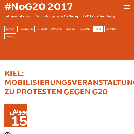
بازبدە بۆ ناوەڕۆکی سەرەکی
#NoG20 2017
Infoportal zu den Protesten gegen G20-Gipfel 2017 in Hamburg
CATALÀ
NEDERLANDS
ENGLISH
FRANÇAIS
DEUTSCH
ITALIANO
KURDÎ
ESPAÑOL
TÜRKÇE
KIEL:
MOBILISIERUNGSVERANSTALTUN
ZU PROTESTEN GEGEN G20
پووش
15