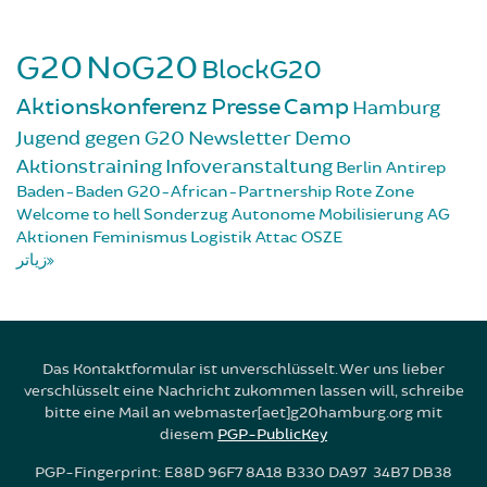
G20
NoG20
BlockG20
Aktionskonferenz
Presse
Camp
Hamburg
Jugend gegen G20
Newsletter
Demo
Aktionstraining
Infoveranstaltung
Berlin
Antirep
Baden-Baden
G20-African-Partnership
Rote Zone
Welcome to hell
Sonderzug
Autonome Mobilisierung
AG
Aktionen
Feminismus
Logistik
Attac
OSZE
زیاتر
Das Kontaktformular ist unverschlüsselt. Wer uns lieber
verschlüsselt eine Nachricht zukommen lassen will, schreibe
bitte eine Mail an webmaster[aet]g20hamburg.org mit
diesem
PGP-PublicKey
PGP-Fingerprint: E88D 96F7 8A18 B330 DA97 34B7 DB38