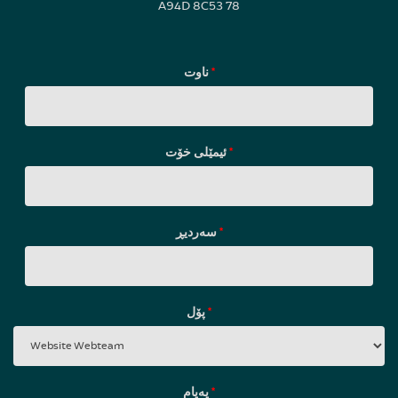
A94D 8C53 78
ناوت
*
ئیمێلی خۆت
*
سه‌ردیڕ
*
پۆل
*
پەیام
*