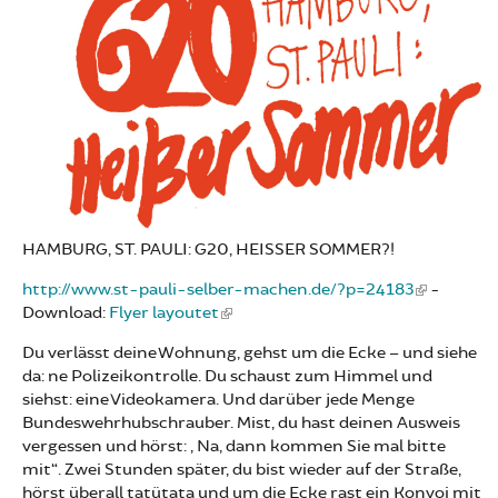
HAMBURG, ST. PAULI: G20, HEISSER SOMMER?!
http://www.st-pauli-selber-machen.de/?p=24183
-
Download:
Flyer layoutet
Du verlässt deine Wohnung, gehst um die Ecke – und siehe
da: ne Polizeikontrolle. Du schaust zum Himmel und
siehst: eine Videokamera. Und darüber jede Menge
Bundeswehrhubschrauber. Mist, du hast deinen Ausweis
vergessen und hörst: „Na, dann kommen Sie mal bitte
mit“. Zwei Stunden später, du bist wieder auf der Straße,
hörst überall tatütata und um die Ecke rast ein Konvoi mit