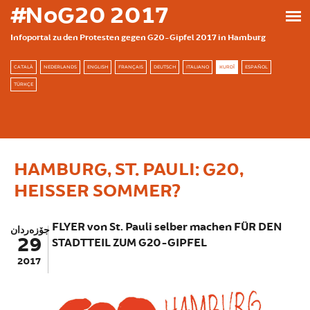
بازبدە بۆ ناوەڕۆکی سەرەکی
#NoG20 2017
Infoportal zu den Protesten gegen G20-Gipfel 2017 in Hamburg
CATALÀ
NEDERLANDS
ENGLISH
FRANÇAIS
DEUTSCH
ITALIANO
KURDÎ
ESPAÑOL
TÜRKÇE
HAMBURG, ST. PAULI: G20,
HEISSER SOMMER?
FLYER von St. Pauli selber machen FÜR DEN
جۆزەردان
29
STADTTEIL ZUM G20-GIPFEL
2017