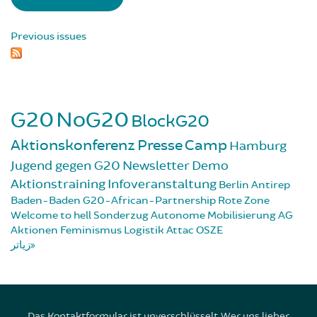
Previous issues
G20
NoG20
BlockG20
Aktionskonferenz
Presse
Camp
Hamburg
Jugend gegen G20
Newsletter
Demo
Aktionstraining
Infoveranstaltung
Berlin
Antirep
Baden-Baden
G20-African-Partnership
Rote Zone
Welcome to hell
Sonderzug
Autonome Mobilisierung
AG
Aktionen
Feminismus
Logistik
Attac
OSZE
زیاتر
Das Kontaktformular ist unverschlüsselt. Wer uns lieber