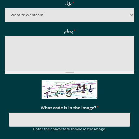
پۆل
*
پەیام
*
What code is in the image?
*
Enter the characters shown in the image.