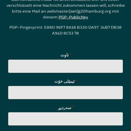
verschlüsselt eine Nachricht zukommen lassen will, schreibe
bitte eine Mail an webmaster[aet]g20hamburg.org mit
diesem
PGP-PublicKey
PGP-Fingerprint: E88D 96F7 8A18 B330 DA97 34B7 DB38
A94D 8C53 78
ناوت
*
ئیمێلی خۆت
*
سه‌ردیڕ
*