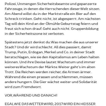
Polizei, Unmengen Sicherheitsbeamte und gepanzerte
Fahrzeuge, in denen die Herrschenden dieser Welt sitzen.
Am Abend willst du in der Marktstraße ein Bier auf den
Schreck trinken. Geht nicht, ist abgesperrt. Am nächsten
Tag will dein Kind an der Ölmühle Geburtstag feiern und
freut sich schon drauf. Geht auch nicht. Gruppenbildung
in der Sicherheitszone ist verboten.
Spätestens jetzt denkst du: Was machen die aus unserer
Stadt? Und dir wird schlecht. All dies passiert, damit
Trump, Putin, Erdogan, Merkel und Co. in deiner Stadt
beratschlagen, wie sie den Kapitalismus am Leben halten
können. Und ihre Devise lautet: Wachstum und immer
weiteres Wachstum der Märkte. Weiter geht’s im alten
Trott. Die Reichen werden reicher, die Armen ärmer.
Während die einen prassen und schlemmen, müssen
andere hungern. Die Gier wächst weiter und Solidarität
wird zum Fremdwort.
VOR, WÄHREND UND DANACH!
EGAL WIE DAS WETTER WIRD, 2017 WIRD EIN HEISSER