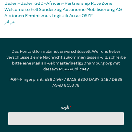
Baden-Baden
G20-African-Partnership
Rote Zone
Welcome to hell
Sonderzug
Autonome Mobilisierung
AG
Aktionen
Feminismus
Logistik
Attac
OSZE
زیاتر
Das Kontaktformular ist unverschlüsselt. Wer uns lieber
verschlüsselt eine Nachricht zukommen lassen will, schreibe
bitte eine Mail an webmaster[aet]g20hamburg.org mit
diesem
PGP-PublicKey
PGP-Fingerprint: E88D 96F7 8A18 B330 DA97 34B7 DB38
A94D 8C53 78
ناوت
*