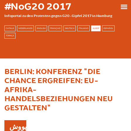
بازبدە بۆ ناوەڕۆکی سەرەکی
#NoG20 2017
Infoportal zu den Protesten gegen G20-Gipfel 2017 in Hamburg
CATALÀ
NEDERLANDS
ENGLISH
FRANÇAIS
DEUTSCH
ITALIANO
KURDÎ
ESPAÑOL
TÜRKÇE
BERLIN: KONFERENZ "DIE
CHANCE ERGREIFEN: EU-
AFRIKA-
HANDELSBEZIEHUNGEN NEU
GESTALTEN"
پووش