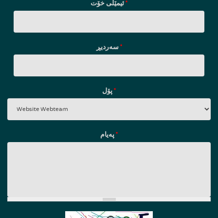
ئیمێلی خۆت
*
سه‌ردیڕ
*
پۆل
*
پەیام
*