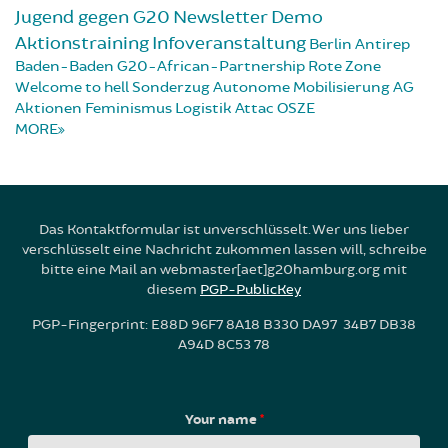
Jugend gegen G20
Newsletter
Demo
Aktionstraining
Infoveranstaltung
Berlin
Antirep
Baden-Baden
G20-African-Partnership
Rote Zone
Welcome to hell
Sonderzug
Autonome Mobilisierung
AG
Aktionen
Feminismus
Logistik
Attac
OSZE
MORE
Das Kontaktformular ist unverschlüsselt. Wer uns lieber
verschlüsselt eine Nachricht zukommen lassen will, schreibe
bitte eine Mail an webmaster[aet]g20hamburg.org mit
diesem
PGP-PublicKey
PGP-Fingerprint: E88D 96F7 8A18 B330 DA97 34B7 DB38
A94D 8C53 78
Your name
*