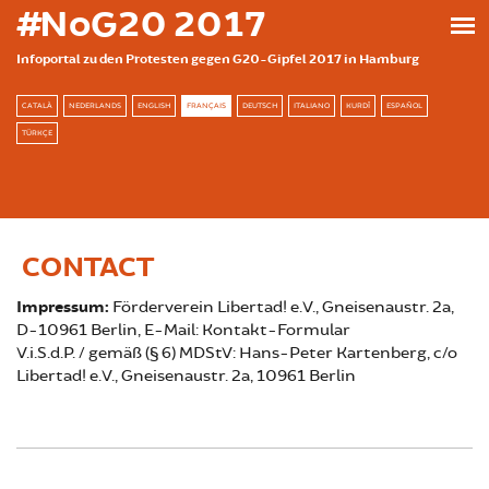
Skip to main content
#NoG20 2017
Infoportal zu den Protesten gegen G20-Gipfel 2017 in Hamburg
CATALÀ
NEDERLANDS
ENGLISH
FRANÇAIS
DEUTSCH
ITALIANO
KURDÎ
ESPAÑOL
TÜRKÇE
CONTACT
Impressum:
Förderverein Libertad! e.V., Gneisenaustr. 2a,
D-10961 Berlin, E-Mail: Kontakt-Formular
V.i.S.d.P. / gemäß (§ 6) MDStV: Hans-Peter Kartenberg, c/o
Libertad! e.V., Gneisenaustr. 2a, 10961 Berlin