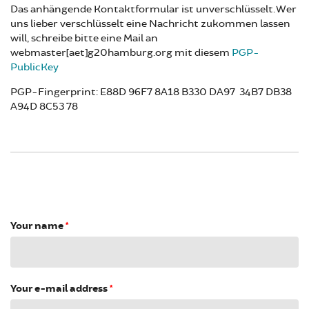
Das anhängende Kontaktformular ist unverschlüsselt. Wer
uns lieber verschlüsselt eine Nachricht zukommen lassen
will, schreibe bitte eine Mail an
webmaster[aet]g20hamburg.org mit diesem
PGP-
PublicKey
PGP-Fingerprint: E88D 96F7 8A18 B330 DA97 34B7 DB38
A94D 8C53 78
Your name
*
Your e-mail address
*