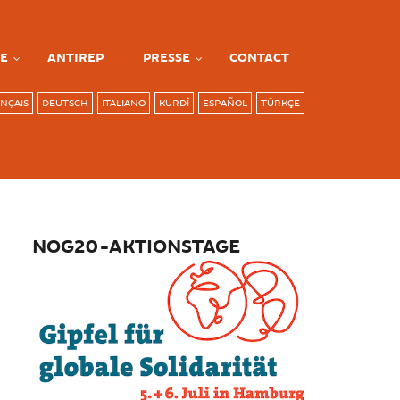
E
ANTIREP
PRESSE
CONTACT
NÇAIS
DEUTSCH
ITALIANO
KURDÎ
ESPAÑOL
TÜRKÇE
NOG20-AKTIONSTAGE