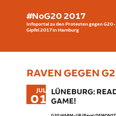
Skip to main content
#NoG20 2017
Infoportal zu den Protesten gegen G20-
Gipfel 2017 in Hamburg
RAVEN GEGEN G
JUL
LÜNEBURG: READ
01
GAME!
G20 WARM-UP (Rave) DEMONSTR