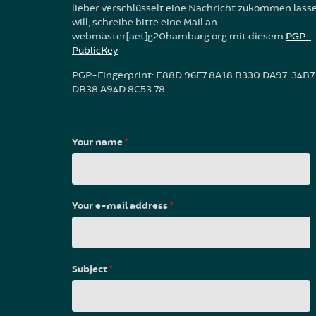
lieber verschlüsselt eine Nachricht zukommen lass
will, schreibe bitte eine Mail an
webmaster[aet]g20hamburg.org mit diesem
PGP-
PublicKey
PGP-Fingerprint: E88D 96F7 8A18 B330 DA97 34B7
DB38 A94D 8C53 78
Your name
*
Your e-mail address
*
Subject
*