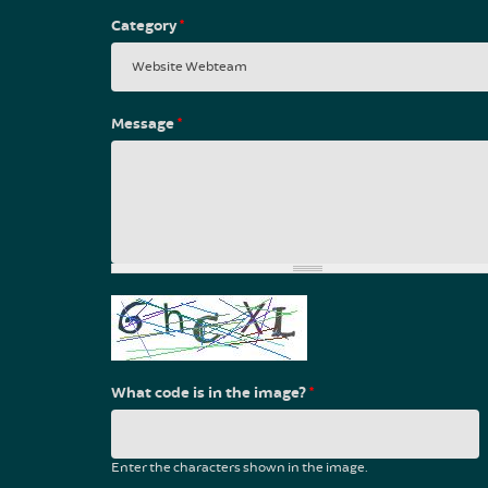
Category
*
Message
*
What code is in the image?
*
Enter the characters shown in the image.