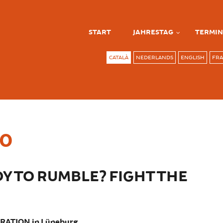
START
JAHRESTAG
TERMIN
CATALÀ
NEDERLANDS
ENGLISH
FRA
20
Y TO RUMBLE? FIGHT THE
ATION in Lüneburg