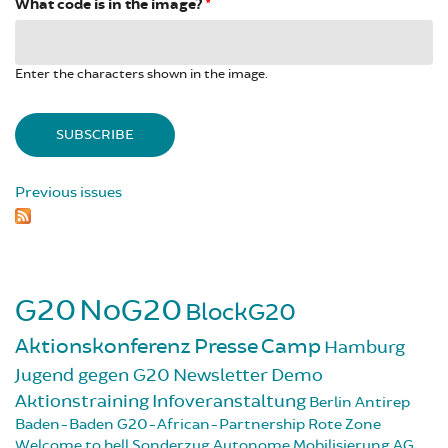
What code is in the image?
*
Enter the characters shown in the image.
Previous issues
G20
NoG20
BlockG20
Aktionskonferenz
Presse
Camp
Hamburg
Jugend gegen G20
Newsletter
Demo
Aktionstraining
Infoveranstaltung
Berlin
Antirep
Baden-Baden
G20-African-Partnership
Rote Zone
Welcome to hell
Sonderzug
Autonome Mobilisierung
AG