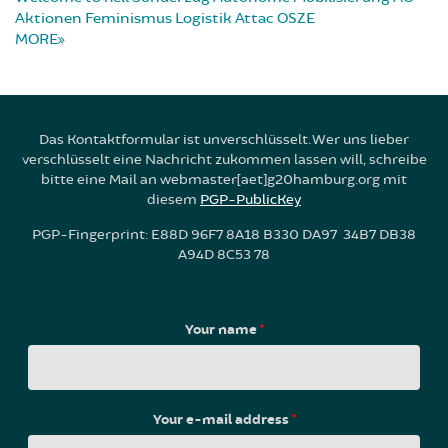
Aktionen
Feminismus
Logistik
Attac
OSZE
MORE
Das Kontaktformular ist unverschlüsselt. Wer uns lieber
verschlüsselt eine Nachricht zukommen lassen will, schreibe
bitte eine Mail an webmaster[aet]g20hamburg.org mit
diesem
PGP-PublicKey
PGP-Fingerprint: E88D 96F7 8A18 B330 DA97 34B7 DB38
A94D 8C53 78
Your name
*
Your e-mail address
*