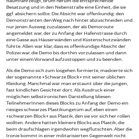
Räumfahrzeugt, drum herum die entsprechende
Besatzung und in den Nebenstraße eine Einheit, die sie
ggf. absichern sollte. Die Absicht war offenkundig: den
Demonstranten den Weg nach hinter abzuschneiden und
nur jenen Ausweg zuzulassen, der als Demoroute
angemeldet war, der zu Anfang der Hafenstrasse durch
eine Gasse aus Häuserwänden und Küstenschutzwänden
führte. Allen war klar, dass es offenkundige Absicht der
Polizei war, die Demo bis dorthin vorzulassen und dann
unter einem Vorwand aufzustoppen und zu beenden.
Als die Demo sich zum losgehen formierte, maskierte sich
der sogenannte »Schwarze Block« mit seiner üblichen
Kleidung. Manchmal war man erstaunt über die jungen,
fast kindlichen Gesichter dort. Als Ausdruck einer
möglichen selbstironischen Darstellung bliesen
TeilnehmerInnen dieses Blocks zu Anfang der Demo ein
riesiges schwarzes Plastikungetüm auf, eben einen
»schwarzen Block« aus Plastik, den sie vor sich her rollen
wollten. Andere hatten kleinere Blocks aus Plastik, die
beim draufschlagen irgendwohin wegflutschten. Aber die
Ironie kommt in einer militarisierten Gegenwelt nicht.