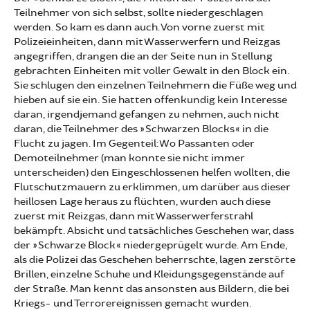
Teilnehmer von sich selbst, sollte niedergeschlagen
werden. So kam es dann auch. Von vorne zuerst mit
Polizeieinheiten, dann mit Wasserwerfern und Reizgas
angegriffen, drangen die an der Seite nun in Stellung
gebrachten Einheiten mit voller Gewalt in den Block ein.
Sie schlugen den einzelnen Teilnehmern die Füße weg und
hieben auf sie ein. Sie hatten offenkundig kein Interesse
daran, irgendjemand gefangen zu nehmen, auch nicht
daran, die Teilnehmer des »Schwarzen Blocks« in die
Flucht zu jagen. Im Gegenteil: Wo Passanten oder
Demoteilnehmer (man konnte sie nicht immer
unterscheiden) den Eingeschlossenen helfen wollten, die
Flutschutzmauern zu erklimmen, um darüber aus dieser
heillosen Lage heraus zu flüchten, wurden auch diese
zuerst mit Reizgas, dann mit Wasserwerferstrahl
bekämpft. Absicht und tatsächliches Geschehen war, dass
der »Schwarze Block« niedergeprügelt wurde. Am Ende,
als die Polizei das Geschehen beherrschte, lagen zerstörte
Brillen, einzelne Schuhe und Kleidungsgegenstände auf
der Straße. Man kennt das ansonsten aus Bildern, die bei
Kriegs- und Terrorereignissen gemacht wurden.