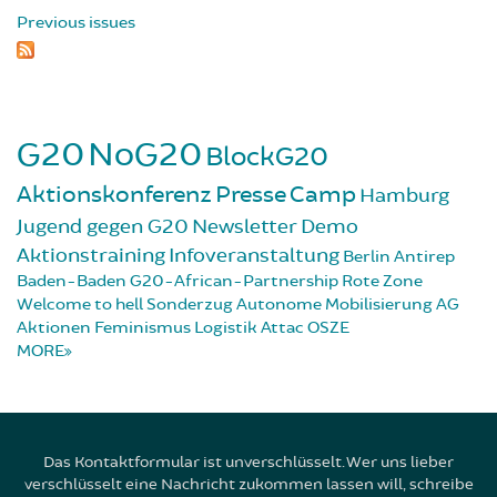
Previous issues
G20
NoG20
BlockG20
Aktionskonferenz
Presse
Camp
Hamburg
Jugend gegen G20
Newsletter
Demo
Aktionstraining
Infoveranstaltung
Berlin
Antirep
Baden-Baden
G20-African-Partnership
Rote Zone
Welcome to hell
Sonderzug
Autonome Mobilisierung
AG
Aktionen
Feminismus
Logistik
Attac
OSZE
MORE
Das Kontaktformular ist unverschlüsselt. Wer uns lieber
verschlüsselt eine Nachricht zukommen lassen will, schreibe