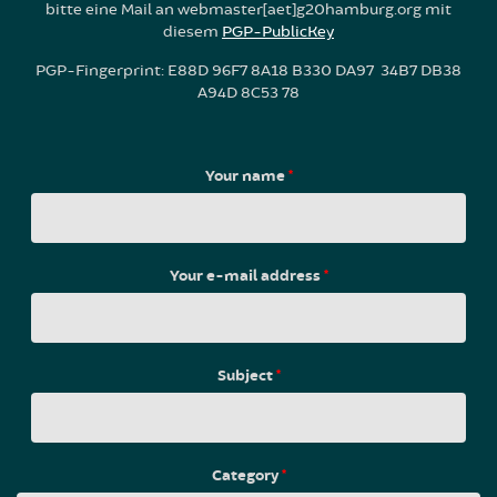
bitte eine Mail an webmaster[aet]g20hamburg.org mit
diesem
PGP-PublicKey
PGP-Fingerprint: E88D 96F7 8A18 B330 DA97 34B7 DB38
A94D 8C53 78
Your name
*
Your e-mail address
*
Subject
*
Category
*