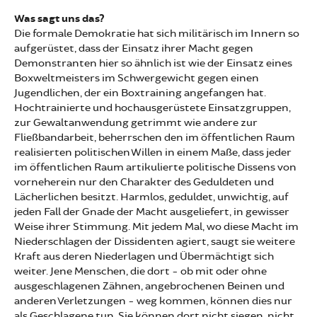
Was sagt uns das?
Die formale Demokratie hat sich militärisch im Innern so
aufgerüstet, dass der Einsatz ihrer Macht gegen
Demonstranten hier so ähnlich ist wie der Einsatz eines
Boxweltmeisters im Schwergewicht gegen einen
Jugendlichen, der ein Boxtraining angefangen hat.
Hochtrainierte und hochausgerüstete Einsatzgruppen,
zur Gewaltanwendung getrimmt wie andere zur
Fließbandarbeit, beherrschen den im öffentlichen Raum
realisierten politischen Willen in einem Maße, dass jeder
im öffentlichen Raum artikulierte politische Dissens von
vorneherein nur den Charakter des Geduldeten und
Lächerlichen besitzt. Harmlos, geduldet, unwichtig, auf
jeden Fall der Gnade der Macht ausgeliefert, in gewisser
Weise ihrer Stimmung. Mit jedem Mal, wo diese Macht im
Niederschlagen der Dissidenten agiert, saugt sie weitere
Kraft aus deren Niederlagen und Übermächtigt sich
weiter. Jene Menschen, die dort - ob mit oder ohne
ausgeschlagenen Zähnen, angebrochenen Beinen und
anderen Verletzungen - weg kommen, können dies nur
als Geschlagene tun. Sie können dort nicht siegen, nicht