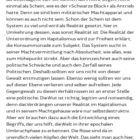
einmal als Schein, wie es der »Schwarze Block« als Antrieb
hatte. Denn sie sind kein militärischer Machtapparat und
können es auch nicht sein. Schon der Schein ist dem
System zu viel und wird als Realität gesetzt, hier in
Umkehrung dessen, was sonst Realität ist: Die Realität der
Unterordnung im Kapitalismus wird zur Freiheit erklärt,
die Konsummonade zum Subjekt. Das System sucht in
seiner Machtvermittlung nach Absolutheit, wie alles, was
zum Höhepunkt strebt. Aber das kennzeichnet auch seine
politische Schwäche und auch den Zerfall seines
Politischen. Deshalb sollten wir uns nicht von dieser
Gewalt entmutigen lassen. Ebenso wenig sollten wir uns
auf dieser Ebene verlieren und selber aufreiben. Jede
Gegengewalt zu diesen Verhältnissen ist an erster Stelle
eine politische. Die Wut ist richtig, legitim und notwendig,
denn das Verdrängen unserer Realität im Kapitalismus
und in seinem Machtgehäuse wäre nur selbstdestruktiv.
Aber wir brauchen dazu auch die Entwicklung eines
Begriffs, der uns hilft, die Welt in ihrer epochalen
Umbruchphase zu erkennen. Die Risse sind da in
unendlich vielen Köpfen der Welt. Das sieht man auch hier,