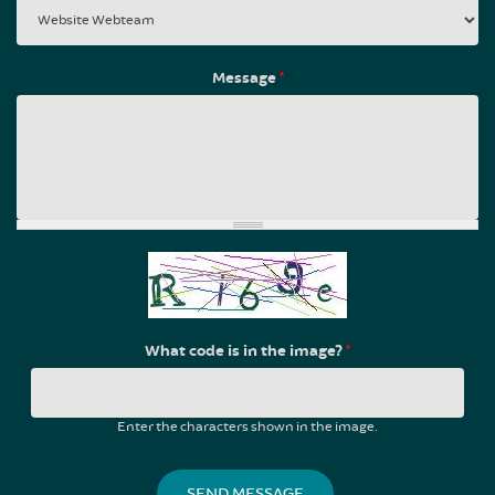
Message
*
What code is in the image?
*
Enter the characters shown in the image.