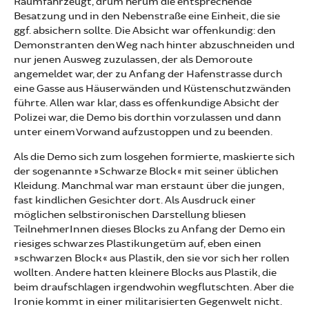
Räumfahrzeugt, drum herum die entsprechende
Besatzung und in den Nebenstraße eine Einheit, die sie
ggf. absichern sollte. Die Absicht war offenkundig: den
Demonstranten den Weg nach hinter abzuschneiden und
nur jenen Ausweg zuzulassen, der als Demoroute
angemeldet war, der zu Anfang der Hafenstrasse durch
eine Gasse aus Häuserwänden und Küstenschutzwänden
führte. Allen war klar, dass es offenkundige Absicht der
Polizei war, die Demo bis dorthin vorzulassen und dann
unter einem Vorwand aufzustoppen und zu beenden.
Als die Demo sich zum losgehen formierte, maskierte sich
der sogenannte »Schwarze Block« mit seiner üblichen
Kleidung. Manchmal war man erstaunt über die jungen,
fast kindlichen Gesichter dort. Als Ausdruck einer
möglichen selbstironischen Darstellung bliesen
TeilnehmerInnen dieses Blocks zu Anfang der Demo ein
riesiges schwarzes Plastikungetüm auf, eben einen
»schwarzen Block« aus Plastik, den sie vor sich her rollen
wollten. Andere hatten kleinere Blocks aus Plastik, die
beim draufschlagen irgendwohin wegflutschten. Aber die
Ironie kommt in einer militarisierten Gegenwelt nicht.