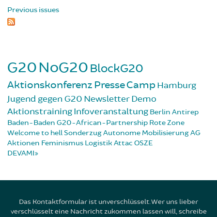
Previous issues
G20
NoG20
BlockG20
Aktionskonferenz
Presse
Camp
Hamburg
Jugend gegen G20
Newsletter
Demo
Aktionstraining
Infoveranstaltung
Berlin
Antirep
Baden-Baden
G20-African-Partnership
Rote Zone
Welcome to hell
Sonderzug
Autonome Mobilisierung
AG
Aktionen
Feminismus
Logistik
Attac
OSZE
DEVAMI
Das Kontaktformular ist unverschlüsselt. Wer uns lieber
verschlüsselt eine Nachricht zukommen lassen will, schreibe