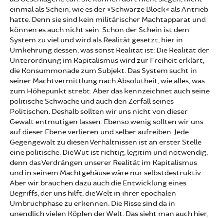
einmal als Schein, wie es der »Schwarze Block« als Antrieb
hatte. Denn sie sind kein militärischer Machtapparat und
können es auch nicht sein. Schon der Schein ist dem
System zu viel und wird als Realität gesetzt, hier in
Umkehrung dessen, was sonst Realität ist: Die Realität der
Unterordnung im Kapitalismus wird zur Freiheit erklärt,
die Konsummonade zum Subjekt. Das System sucht in
seiner Machtvermittlung nach Absolutheit, wie alles, was
zum Höhepunkt strebt. Aber das kennzeichnet auch seine
politische Schwäche und auch den Zerfall seines
Politischen. Deshalb sollten wir uns nicht von dieser
Gewalt entmutigen lassen. Ebenso wenig sollten wir uns
auf dieser Ebene verlieren und selber aufreiben. Jede
Gegengewalt zu diesen Verhältnissen ist an erster Stelle
eine politische. Die Wut ist richtig, legitim und notwendig,
denn das Verdrängen unserer Realität im Kapitalismus
und in seinem Machtgehäuse wäre nur selbstdestruktiv.
Aber wir brauchen dazu auch die Entwicklung eines
Begriffs, der uns hilft, die Welt in ihrer epochalen
Umbruchphase zu erkennen. Die Risse sind da in
unendlich vielen Köpfen der Welt. Das sieht man auch hier,