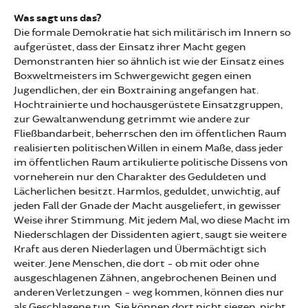
Was sagt uns das?
Die formale Demokratie hat sich militärisch im Innern so
aufgerüstet, dass der Einsatz ihrer Macht gegen
Demonstranten hier so ähnlich ist wie der Einsatz eines
Boxweltmeisters im Schwergewicht gegen einen
Jugendlichen, der ein Boxtraining angefangen hat.
Hochtrainierte und hochausgerüstete Einsatzgruppen,
zur Gewaltanwendung getrimmt wie andere zur
Fließbandarbeit, beherrschen den im öffentlichen Raum
realisierten politischen Willen in einem Maße, dass jeder
im öffentlichen Raum artikulierte politische Dissens von
vorneherein nur den Charakter des Geduldeten und
Lächerlichen besitzt. Harmlos, geduldet, unwichtig, auf
jeden Fall der Gnade der Macht ausgeliefert, in gewisser
Weise ihrer Stimmung. Mit jedem Mal, wo diese Macht im
Niederschlagen der Dissidenten agiert, saugt sie weitere
Kraft aus deren Niederlagen und Übermächtigt sich
weiter. Jene Menschen, die dort - ob mit oder ohne
ausgeschlagenen Zähnen, angebrochenen Beinen und
anderen Verletzungen - weg kommen, können dies nur
als Geschlagene tun. Sie können dort nicht siegen, nicht