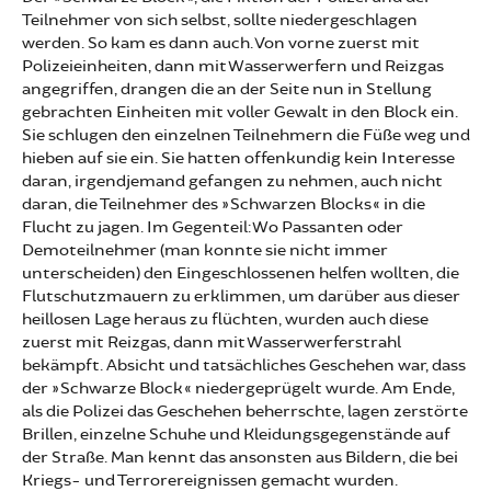
Teilnehmer von sich selbst, sollte niedergeschlagen
werden. So kam es dann auch. Von vorne zuerst mit
Polizeieinheiten, dann mit Wasserwerfern und Reizgas
angegriffen, drangen die an der Seite nun in Stellung
gebrachten Einheiten mit voller Gewalt in den Block ein.
Sie schlugen den einzelnen Teilnehmern die Füße weg und
hieben auf sie ein. Sie hatten offenkundig kein Interesse
daran, irgendjemand gefangen zu nehmen, auch nicht
daran, die Teilnehmer des »Schwarzen Blocks« in die
Flucht zu jagen. Im Gegenteil: Wo Passanten oder
Demoteilnehmer (man konnte sie nicht immer
unterscheiden) den Eingeschlossenen helfen wollten, die
Flutschutzmauern zu erklimmen, um darüber aus dieser
heillosen Lage heraus zu flüchten, wurden auch diese
zuerst mit Reizgas, dann mit Wasserwerferstrahl
bekämpft. Absicht und tatsächliches Geschehen war, dass
der »Schwarze Block« niedergeprügelt wurde. Am Ende,
als die Polizei das Geschehen beherrschte, lagen zerstörte
Brillen, einzelne Schuhe und Kleidungsgegenstände auf
der Straße. Man kennt das ansonsten aus Bildern, die bei
Kriegs- und Terrorereignissen gemacht wurden.