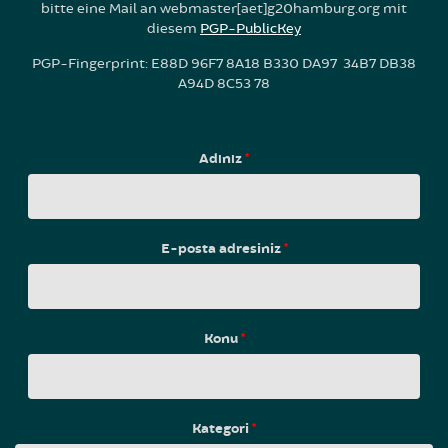
bitte eine Mail an webmaster[aet]g20hamburg.org mit
diesem
PGP-PublicKey
PGP-Fingerprint: E88D 96F7 8A18 B330 DA97 34B7 DB38
A94D 8C53 78
Adınız
*
E-posta adresiniz
*
Konu
*
Kategori
*