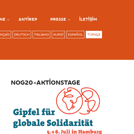
NE
ANTIREP
PRESSE
İLETIŞIM
NÇAIS
DEUTSCH
ITALIANO
KURDÎ
ESPAÑOL
TÜRKÇE
NOG20-AKTIONSTAGE