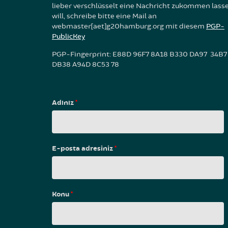
lieber verschlüsselt eine Nachricht zukommen lass
will, schreibe bitte eine Mail an
webmaster[aet]g20hamburg.org mit diesem
PGP-
PublicKey
PGP-Fingerprint: E88D 96F7 8A18 B330 DA97 34B7
DB38 A94D 8C53 78
Adınız
*
E-posta adresiniz
*
Konu
*