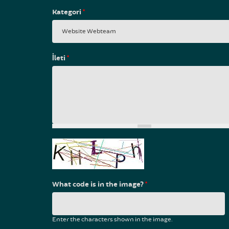
Kategori
*
İleti
*
What code is in the image?
*
Enter the characters shown in the image.