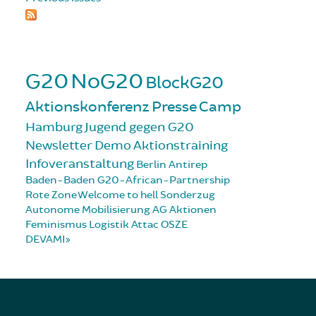
G20
NoG20
BlockG20
Aktionskonferenz
Presse
Camp
Hamburg
Jugend gegen G20
Newsletter
Demo
Aktionstraining
Infoveranstaltung
Berlin
Antirep
Baden-Baden
G20-African-Partnership
Rote Zone
Welcome to hell
Sonderzug
Autonome Mobilisierung
AG Aktionen
Feminismus
Logistik
Attac
OSZE
DEVAMI