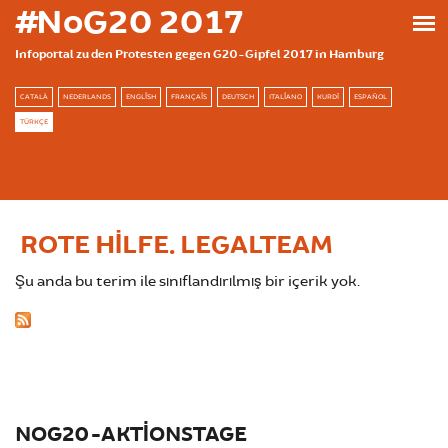
Ana içeriğe atla
#NoG20 2017
Infoportal zu den Protesten gegen G20-Gipfel 2017 in Hamburg
CATALÀ
NEDERLANDS
ENGLISH
FRANÇAIS
DEUTSCH
ITALIANO
KURDÎ
ESPAÑOL
TÜRKÇE
ROTE HILFE. LEGALTEAM
Şu anda bu terim ile sınıflandırılmış bir içerik yok.
NOG20-AKTIONSTAGE