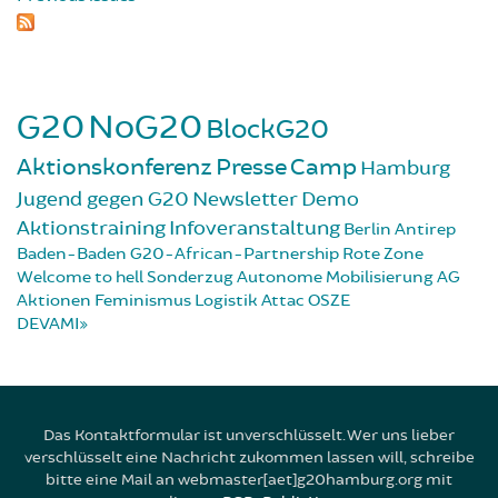
G20
NoG20
BlockG20
Aktionskonferenz
Presse
Camp
Hamburg
Jugend gegen G20
Newsletter
Demo
Aktionstraining
Infoveranstaltung
Berlin
Antirep
Baden-Baden
G20-African-Partnership
Rote Zone
Welcome to hell
Sonderzug
Autonome Mobilisierung
AG
Aktionen
Feminismus
Logistik
Attac
OSZE
DEVAMI
Das Kontaktformular ist unverschlüsselt. Wer uns lieber
verschlüsselt eine Nachricht zukommen lassen will, schreibe
bitte eine Mail an webmaster[aet]g20hamburg.org mit