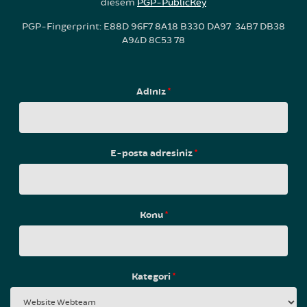
diesem
PGP-PublicKey
PGP-Fingerprint: E88D 96F7 8A18 B330 DA97 34B7 DB38
A94D 8C53 78
Adınız
*
E-posta adresiniz
*
Konu
*
Kategori
*