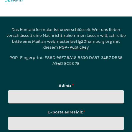
DEVAMI
Das Kontaktformular ist unverschlüsselt. Wer uns lieber
verschlüsselt eine Nachricht zukommen lassen will, schreibe
bitte eine Mail an webmaster[aet]g20hamburg.org mit
diesem
PGP-PublicKey
PGP-Fingerprint: E88D 96F7 8A18 B330 DA97 34B7 DB38
A94D 8C53 78
Adınız
*
E-posta adresiniz
*