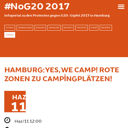
Ana içeriğe atla
#NoG20 2017
Infoportal zu den Protesten gegen G20-Gipfel 2017 in Hamburg
CATALÀ
NEDERLANDS
ENGLISH
FRANÇAIS
DEUTSCH
ITALIANO
KURDÎ
ESPAÑOL
TÜRKÇE
HAMBURG: YES, WE CAMP! ROTE
ZONEN ZU CAMPINGPLÄTZEN!
HAZ
11
Haz/11 12:00