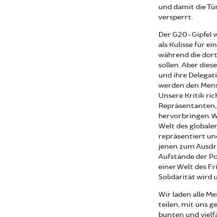
und damit die T
versperrt.
Der G20-Gipfel 
als Kulisse für e
während die dor
sollen. Aber dies
und ihre Delegat
werden den Mensc
Unsere Kritik ri
Repräsentanten, 
hervorbringen. 
Welt des globale
repräsentiert und
jenen zum Ausdru
Aufstände der Po
einer Welt des F
Solidarität wird
Wir laden alle M
teilen, mit uns 
bunten und vielf