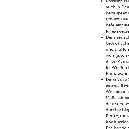
Rassismus 
auch in Deu
behauptet 
schürt. Di
befeuert si
Kriegsgebi
Der mensch
bedrohliche
und treffen
wenigsten 
ihren Klim
Im Weißen H
Klimawandel
Die soziale
einmal 8 M
Weltbevölke
Maßstab, si
deutsche. 
durchschlag
Rente, müs
konkurrier
Freihandel