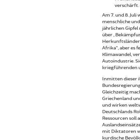
verschärft.
Am 7. und 8. Juli
menschliche und 
jährlichen Gipfe
über „Bekämpfun
Herkunftsländer 
Afrika“, aber es 
Klimawandel, ver
Autoindustrie. Si
kriegführenden 
Inmitten dieser i
Bundesregierung 
Gleichzeitig mac
Griechenland und
und wirken weltw
Deutschlands Ro
Ressourcen soll
Auslandseinsätze
mit Diktatoren w
kurdische Bevölk