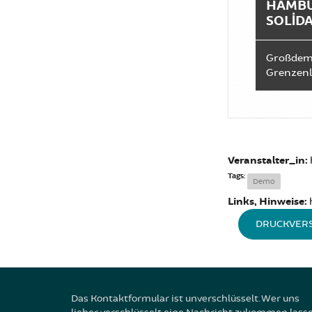
AMBUR
OLIDAR
Großdemo
Grenzenlo
Veranstalter_in:
Tags:
Demo
Links, Hinweise:
DRUCKVER
Das Kontaktformular ist unverschlüsselt. Wer uns