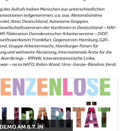
ng des Aufrufs haben Menschen aus unterschiedlichen
nisationen teilgenommen, u.a. aus: Aktionsbündnis
ndel, Attac Deutschland, Autonome Gruppen,
esellschaftszentrum der KurdInnen in Deutschland – NAV-
KP, Föderation Demokratischer Arbeitervereine – DIDF,
kunftswerkstatt Frankfurt, Gegenstrom Hamburg, G20-
gend, Gruppe Arbeitermacht, Hamburger Forum für
ng und weltweite Abrüstung, Internationale Ärzte für die
Atomkriegs – IPPNW, Interventionistische Linke,
o war – no to NATO, Robin Wood, Ums-Ganze-Bündnis, Verdi
EMO AM 8.7. IN H