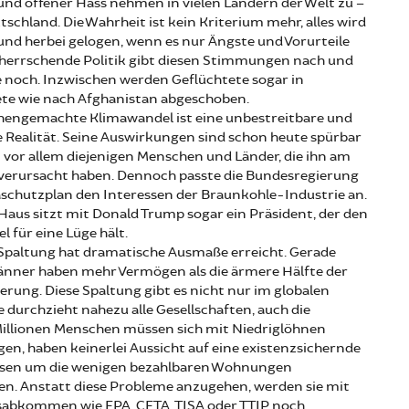
und offener Hass nehmen in vielen Ländern der Welt zu –
tschland. Die Wahrheit ist kein Kriterium mehr, alles wird
und herbei gelogen, wenn es nur Ängste und Vorurteile
e herrschende Politik gibt diesen Stimmungen nach und
e noch. Inzwischen werden Geflüchtete sogar in
ete wie nach Afghanistan abgeschoben.
engemachte Klimawandel ist eine unbestreitbare und
 Realität. Seine Auswirkungen sind schon heute spürbar
 vor allem diejenigen Menschen und Länder, die ihn am
verursacht haben. Dennoch passte die Bundesregierung
aschutzplan den Interessen der Braunkohle-Industrie an.
aus sitzt mit Donald Trump sogar ein Präsident, der den
 für eine Lüge hält.
 Spaltung hat dramatische Ausmaße erreicht. Gerade
änner haben mehr Vermögen als die ärmere Hälfte der
rung. Diese Spaltung gibt es nicht nur im globalen
e durchzieht nahezu alle Gesellschaften, auch die
Millionen Menschen müssen sich mit Niedriglöhnen
en, haben keinerlei Aussicht auf eine existenzsichernde
sen um die wenigen bezahlbaren Wohnungen
en. Anstatt diese Probleme anzugehen, werden sie mit
sabkommen wie EPA, CETA, TISA oder TTIP noch