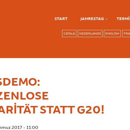
START
JAHRESTAG
TERMI
CATALÀ
NEDERLANDS
ENGLISH
FRA
DEMO: G
NLOSE S
RITÄT STATT G20!
emmuz 2017 - 11:00