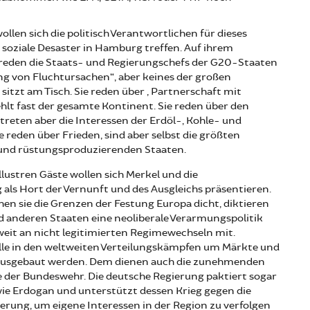
 wollen sich die politisch Verantwortlichen für dieses
soziale Desaster in Hamburg treffen. Auf ihrem
l reden die Staats- und Regierungschefs der G20-Staaten
g von Fluchtursachen“, aber keines der großen
sitzt am Tisch. Sie reden über „Partnerschaft mit
fehlt fast der gesamte Kontinent. Sie reden über den
treten aber die Interessen der Erdöl-, Kohle- und
e reden über Frieden, sind aber selbst die größten
und rüstungsproduzierenden Staaten.
llustren Gäste wollen sich Merkel und die
als Hort der Vernunft und des Ausgleichs präsentieren.
hen sie die Grenzen der Festung Europa dicht, diktieren
 anderen Staaten eine neoliberale Verarmungspolitik
eit an nicht legitimierten Regimewechseln mit.
lle in den weltweiten Verteilungskämpfen um Märkte und
 ausgebaut werden. Dem dienen auch die zunehmenden
 der Bundeswehr. Die deutsche Regierung paktiert sogar
ie Erdogan und unterstützt dessen Krieg gegen die
erung, um eigene Interessen in der Region zu verfolgen