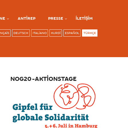
NE
ANTIREP
PRESSE
İLETIŞIM
NÇAIS
DEUTSCH
ITALIANO
KURDÎ
ESPAÑOL
TÜRKÇE
NOG20-AKTIONSTAGE