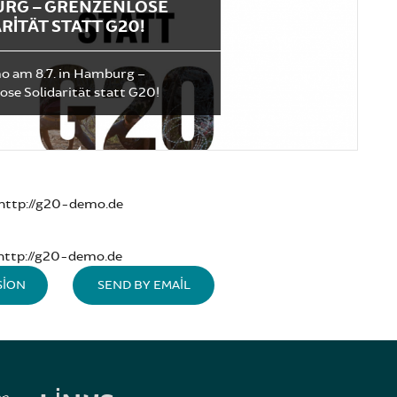
G – GRENZENLOSE S
ITÄT STATT G20!
 am 8.7. in Hamburg –
se Solidarität statt G20!
http://g20-demo.de
http://g20-demo.de
SION
SEND BY EMAIL