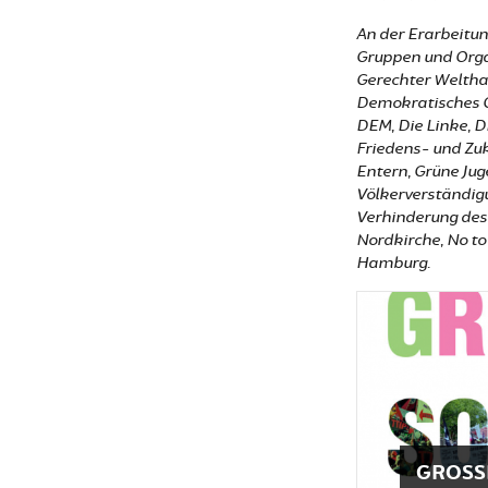
An der Erarbeitu
Gruppen und Orga
Gerechter Weltha
Demokratisches G
DEM, Die Linke, D
Friedens- und Zu
Entern, Grüne Ju
Völkerverständigu
Verhinderung des 
Nordkirche, No t
Hamburg.
GROSSD