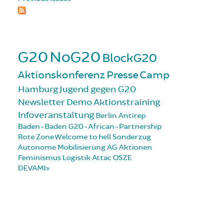
G20
NoG20
BlockG20
Aktionskonferenz
Presse
Camp
Hamburg
Jugend gegen G20
Newsletter
Demo
Aktionstraining
Infoveranstaltung
Berlin
Antirep
Baden-Baden
G20-African-Partnership
Rote Zone
Welcome to hell
Sonderzug
Autonome Mobilisierung
AG Aktionen
Feminismus
Logistik
Attac
OSZE
DEVAMI