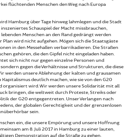
ürkei flüchtenden Menschen den Weg nach Europa
wird Hamburg über Tage hinweg lahmlegen und die Stadt
in inszeniertes Schauspiel der Macht missbrauchen,
t lebenden Menschen an den Rand gedrängt werden
er Plan wird nicht aufgehen. Mögen sich die Staatsgäste
ionen in den Messehallen verbarrikadieren. Die Straßen
hen gehören, die den Gipfel nicht eingeladen haben.
chtet sich nicht nur gegen einzelne Personen und
sondern gegen die Verhältnisse und Strukturen, die diese
Wir werden unsere Ablehnung der kalten und grausamen
n Kapitalismus deutlich machen, wie sie von den G20
 organisiert wird. Wir werden unsere Solidarität mit all
ck bringen, die weltweit durch Proteste, Streiks oder
litik der G20 entgegentreten. Unser Verlangen nach
riedens, der globalen Gerechtigkeit und der grenzenlosen
 unüberhörbar sein.
enschen ein, die unsere Empörung und unsere Hoffnung
gemeinsam am 8. Juli 2017 in Hamburg zu einer lauten,
ältigen Demonstration auf die Straße zu gehen.