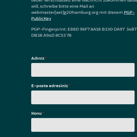
lieber verschlüsselt eine Nachricht zukommen lass
will, schreibe bitte eine Mail an
webmaster[aet]g20hamburg.org mit diesem
PGP-
PublicKey
PGP-Fingerprint: E88D 96F7 8A18 B330 DA97 34B7
DB38 A94D 8C53 78
Adınız
*
E-posta adresiniz
*
Konu
*