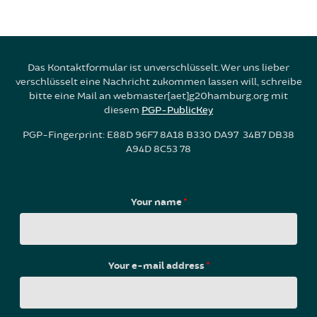
Das Kontaktformular ist unverschlüsselt. Wer uns lieber
verschlüsselt eine Nachricht zukommen lassen will, schreibe
bitte eine Mail an webmaster[aet]g20hamburg.org mit
diesem
PGP-PublicKey
PGP-Fingerprint: E88D 96F7 8A18 B330 DA97 34B7 DB38
A94D 8C53 78
Your name
*
Your e-mail address
*