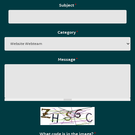
Subject
*
Category
*
Message
*
What code is in the image?
*