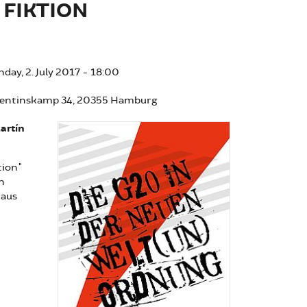
 FIKTION
day, 2. July 2017 - 18:00
 Valentinskamp 34, 20355 Hamburg
artín
tion"
n
 aus