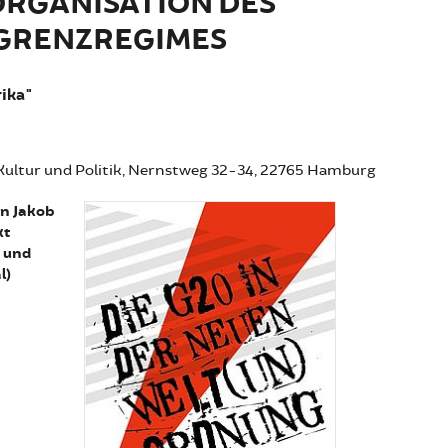
ORGANISATION DES
GRENZREGIMES
rika"
 Kultur und Politik, Nernstweg 32-34, 22765 Hamburg
an Jakob
kt
) und
l)