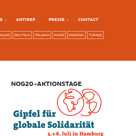
E
ANTIREP
PRESSE
CONTACT
NÇAIS
DEUTSCH
ITALIANO
KURDÎ
ESPAÑOL
TÜRKÇE
NOG20-AKTIONSTAGE