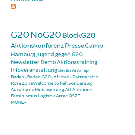
G20
NoG20
BlockG20
Aktionskonferenz
Presse
Camp
Hamburg
Jugend gegen G20
Newsletter
Demo
Aktionstraining
Infoveranstaltung
Berlin
Antirep
Baden-Baden
G20-African-Partnership
Rote Zone
Welcome to hell
Sonderzug
Autonome Mobilisierung
AG Aktionen
Feminismus
Logistik
Attac
OSZE
MORE