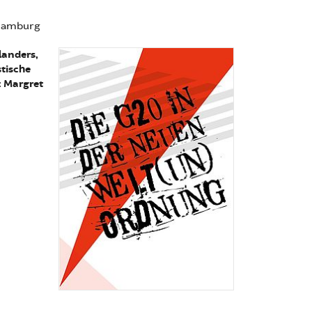
 Hamburg
landers,
stische
: Margret