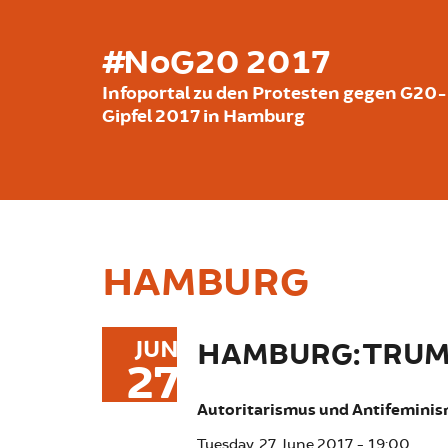
Skip to main content
#NoG20 2017
Infoportal zu den Protesten gegen G20-
Gipfel 2017 in Hamburg
HAMBURG
JUN
HAMBURG: TRU
27
Autoritarismus und Antifemini
Tuesday, 27. June 2017 - 19:00