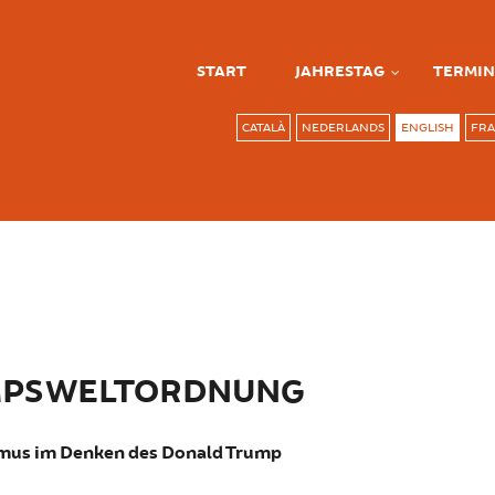
START
JAHRESTAG
TERMIN
CATALÀ
NEDERLANDS
ENGLISH
FRA
MPS WELTORDNUNG
smus im Denken des Donald Trump