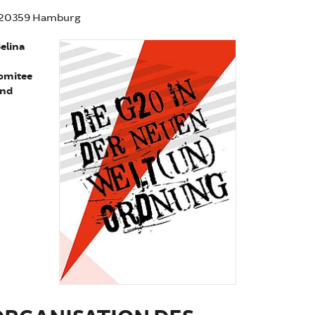
6, 20359 Hamburg
elina
omitee
und