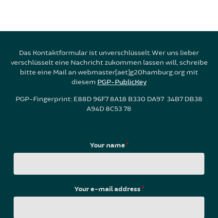
Das Kontaktformular ist unverschlüsselt. Wer uns lieber
verschlüsselt eine Nachricht zukommen lassen will, schreibe
bitte eine Mail an webmaster[aet]g20hamburg.org mit
diesem
PGP-PublicKey
PGP-Fingerprint: E88D 96F7 8A18 B330 DA97 34B7 DB38
A94D 8C53 78
Your name
*
Your e-mail address
*