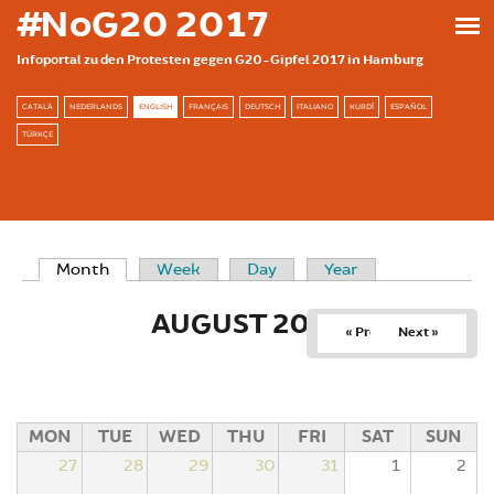
Skip to main content
#NoG20 2017
Infoportal zu den Protesten gegen G20-Gipfel 2017 in Hamburg
CATALÀ
NEDERLANDS
ENGLISH
FRANÇAIS
DEUTSCH
ITALIANO
KURDÎ
ESPAÑOL
TÜRKÇE
Month
(active tab)
Week
Day
Year
PRIMARY TABS
AUGUST 2026
« Prev
Next »
MON
TUE
WED
THU
FRI
SAT
SUN
27
28
29
30
31
1
2