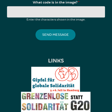
What code is in the image?
*
Enter the characters shown in the image.
LINKS