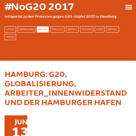
Skip to main content
#NoG20 2017
Infoportal zu den Protesten gegen G20-Gipfel 2017 in Hamburg
CATALÀ
NEDERLANDS
ENGLISH
FRANÇAIS
DEUTSCH
ITALIANO
KURDÎ
ESPAÑOL
TÜRKÇE
HAMBURG: G20,
GLOBALISIERUNG,
ARBEITER_INNENWIDERSTAND
UND DER HAMBURGER HAFEN
JUN
13