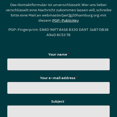
Das Kontaktformular ist unverschlüsselt. Wer uns lieber
verschlüsselt eine Nachricht zukommen lassen will, schreibe
bitte eine Mail an webmaster[aet]g20hamburg.org mit
diesem
PGP-PublicKey
PGP-Fingerprint: E88D 96F7 8A18 B330 DA97 34B7 DB38
A94D 8C53 78
Your name
*
Your e-mail address
*
Subject
*