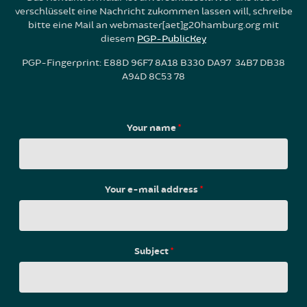
verschlüsselt eine Nachricht zukommen lassen will, schreibe
bitte eine Mail an webmaster[aet]g20hamburg.org mit
diesem
PGP-PublicKey
PGP-Fingerprint: E88D 96F7 8A18 B330 DA97 34B7 DB38
A94D 8C53 78
Your name
*
Your e-mail address
*
Subject
*