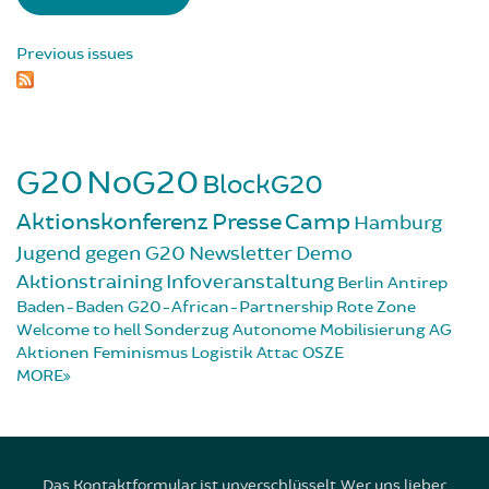
Previous issues
G20
NoG20
BlockG20
Aktionskonferenz
Presse
Camp
Hamburg
Jugend gegen G20
Newsletter
Demo
Aktionstraining
Infoveranstaltung
Berlin
Antirep
Baden-Baden
G20-African-Partnership
Rote Zone
Welcome to hell
Sonderzug
Autonome Mobilisierung
AG
Aktionen
Feminismus
Logistik
Attac
OSZE
MORE
Das Kontaktformular ist unverschlüsselt. Wer uns lieber