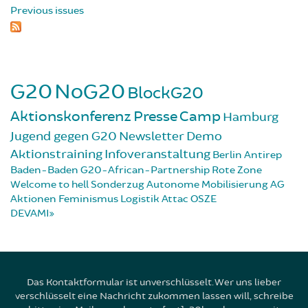
Previous issues
G20
NoG20
BlockG20
Aktionskonferenz
Presse
Camp
Hamburg
Jugend gegen G20
Newsletter
Demo
Aktionstraining
Infoveranstaltung
Berlin
Antirep
Baden-Baden
G20-African-Partnership
Rote Zone
Welcome to hell
Sonderzug
Autonome Mobilisierung
AG
Aktionen
Feminismus
Logistik
Attac
OSZE
DEVAMI
Das Kontaktformular ist unverschlüsselt. Wer uns lieber
verschlüsselt eine Nachricht zukommen lassen will, schreibe