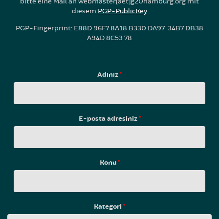
bitte eine Mail an webmaster[aet]g20hamburg.org mit
diesem
PGP-PublicKey
PGP-Fingerprint: E88D 96F7 8A18 B330 DA97 34B7 DB38
A94D 8C53 78
Adınız
*
E-posta adresiniz
*
Konu
*
Kategori
*