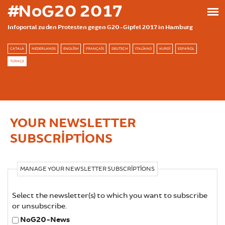
Ana içeriğe atla
#NoG20 2017
Infoportal zu den Protesten gegen G20-Gipfel 2017 in Hamburg
CATALÀ
NEDERLANDS
ENGLISH
FRANÇAIS
DEUTSCH
ITALIANO
KURDÎ
ESPAÑOL
TÜRKÇE
YOUR NEWSLETTER
SUBSCRIPTIONS
MANAGE YOUR NEWSLETTER SUBSCRIPTIONS
Select the newsletter(s) to which you want to subscribe
or unsubscribe.
NoG20-News