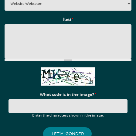
İleti
*
What code is in the image?
*
Enter the characters shown in the image.