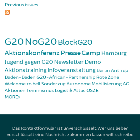
Previous issues
G20
NoG20
BlockG20
Aktionskonferenz
Presse
Camp
Hamburg
Jugend gegen G20
Newsletter
Demo
Aktionstraining
Infoveranstaltung
Berlin
Antirep
Baden-Baden
G20-African-Partnership
Rote Zone
Welcome to hell
Sonderzug
Autonome Mobilisierung
AG
Aktionen
Feminismus
Logistik
Attac
OSZE
MORE
Das Kontaktformular ist unverschlüsselt. Wer uns lieber
verschlüsselt eine Nachricht zukommen lassen will, schreibe