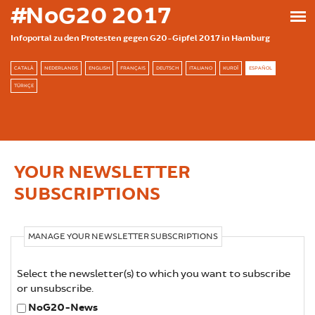
Skip to main content
#NoG20 2017
Infoportal zu den Protesten gegen G20-Gipfel 2017 in Hamburg
CATALÀ
NEDERLANDS
ENGLISH
FRANÇAIS
DEUTSCH
ITALIANO
KURDÎ
ESPAÑOL
TÜRKÇE
YOUR NEWSLETTER
SUBSCRIPTIONS
MANAGE YOUR NEWSLETTER SUBSCRIPTIONS
Select the newsletter(s) to which you want to subscribe
or unsubscribe.
NoG20-News