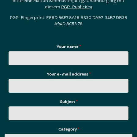
bitte eine Mail an webmaster[aet]g20hamburg.org mit
diesem
PGP-PublicKey
PGP-Fingerprint: E88D 96F7 8A18 B330 DA97 34B7 DB38
A94D 8C53 78
Your name
*
Your e-mail address
*
Subject
*
Category
*