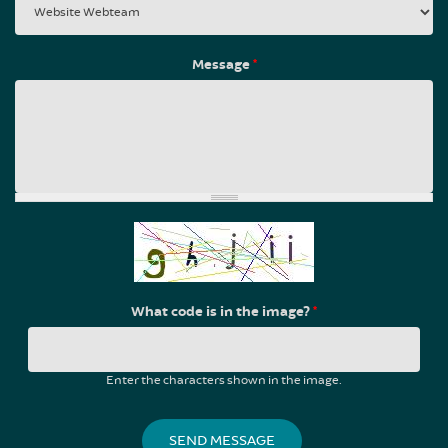
Message
*
What code is in the image?
*
Enter the characters shown in the image.