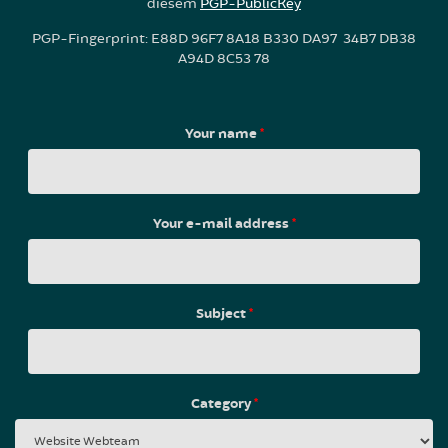
diesem
PGP-PublicKey
PGP-Fingerprint: E88D 96F7 8A18 B330 DA97 34B7 DB38
A94D 8C53 78
Your name
*
Your e-mail address
*
Subject
*
Category
*