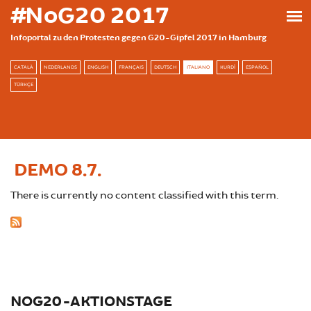
Skip to main content
#NoG20 2017
Infoportal zu den Protesten gegen G20-Gipfel 2017 in Hamburg
CATALÀ
NEDERLANDS
ENGLISH
FRANÇAIS
DEUTSCH
ITALIANO
KURDÎ
ESPAÑOL
TÜRKÇE
DEMO 8.7.
There is currently no content classified with this term.
NOG20-AKTIONSTAGE