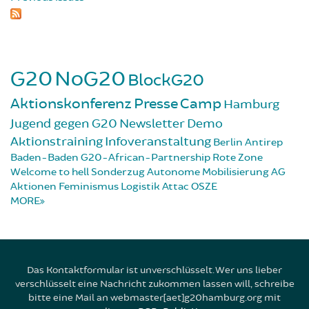
G20
NoG20
BlockG20
Aktionskonferenz
Presse
Camp
Hamburg
Jugend gegen G20
Newsletter
Demo
Aktionstraining
Infoveranstaltung
Berlin
Antirep
Baden-Baden
G20-African-Partnership
Rote Zone
Welcome to hell
Sonderzug
Autonome Mobilisierung
AG
Aktionen
Feminismus
Logistik
Attac
OSZE
MORE
Das Kontaktformular ist unverschlüsselt. Wer uns lieber
verschlüsselt eine Nachricht zukommen lassen will, schreibe
bitte eine Mail an webmaster[aet]g20hamburg.org mit