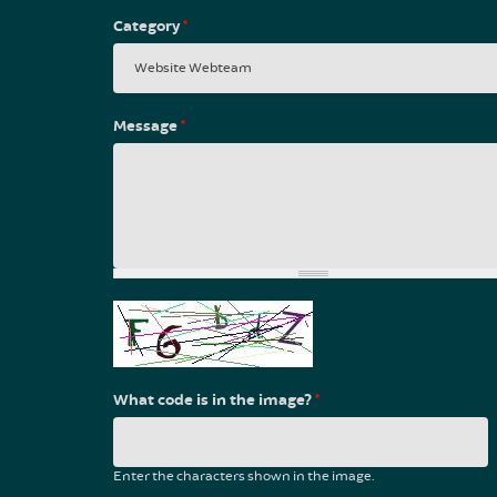
Category
*
Message
*
What code is in the image?
*
Enter the characters shown in the image.