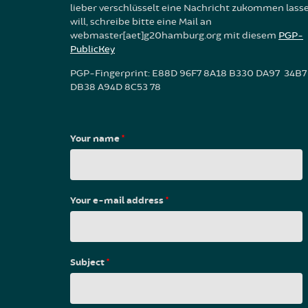
lieber verschlüsselt eine Nachricht zukommen lass
will, schreibe bitte eine Mail an
webmaster[aet]g20hamburg.org mit diesem
PGP-
PublicKey
PGP-Fingerprint: E88D 96F7 8A18 B330 DA97 34B7
DB38 A94D 8C53 78
Your name
*
Your e-mail address
*
Subject
*