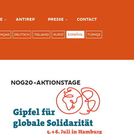
E
ANTIREP
PRESSE
CONTACT
NÇAIS
DEUTSCH
ITALIANO
KURDÎ
ESPAÑOL
TÜRKÇE
NOG20-AKTIONSTAGE