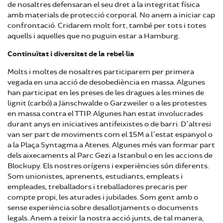
de nosaltres defensaran el seu dret a la integritat física
amb materials de protecció corporal. No anem a iniciar cap
confrontació. Cridarem molt fort, també per tots i totes
aquells i aquelles que no puguin estar a Hamburg.
Continuïtat i diversitat de la rebel·lia
Molts i moltes de nosaltres participarem per primera
vegada en una acció de desobediència en massa. Algunes
han participat en les preses de les dragues a les mines de
lignit (carbó) a Jänschwalde o Garzweiler o a les protestes
en massa contra el TTIP. Algunes han estat involucrades
durant anys en iniciatives antifeixistes o de barri. D'altresi
van ser part de moviments com el 15M a l'estat espanyol o
a la Plaça Syntagma a Atenes. Algunes més van formar part
dels aixecaments al Parc Gezi a Istanbul o en les accions de
Blockupy. Els nostres orígens i experiències són diferents.
Som unionistes, aprenents, estudiants, empleats i
empleades, treballadors i treballadores precaris per
compte propi, les aturades i jubilades. Som gent amb o
sense experiència sobre desallotjaments o documents
legals. Anem a teixir la nostra acció junts, de tal manera,