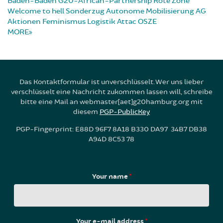
Baden-Baden
G20-African-Partnership
Rote Zone
Welcome to hell
Sonderzug
Autonome Mobilisierung
AG
Aktionen
Feminismus
Logistik
Attac
OSZE
MORE
Das Kontaktformular ist unverschlüsselt. Wer uns lieber
verschlüsselt eine Nachricht zukommen lassen will, schreibe
bitte eine Mail an webmaster[aet]g20hamburg.org mit
diesem
PGP-PublicKey
PGP-Fingerprint: E88D 96F7 8A18 B330 DA97 34B7 DB38
A94D 8C53 78
Your name
*
Your e-mail address
*