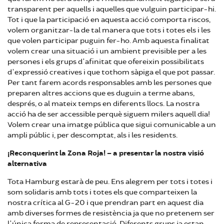
transparent per aquells i aquelles que vulguin participar-hi.
Tot i que la participació en aquesta acció comporta riscos,
volem organitzar-la de tal manera que tots i totes els i les
que volen participar puguin fer-ho. Amb aquesta finalitat
volem crear una situació i un ambient previsible per a les
persones i els grups d'afinitat que ofereixin possibilitats
d'expressió creatives i que tothom sàpiga el que pot passar.
Per tant farem acords responsables amb les persones que
preparen altres accions que es duguin a terme abans,
després, o al mateix temps en diferents llocs. La nostra
acció ha de ser accessible perquè siguem milers aquell dia!
Volem crear una imatge pública que sigui comunicable a un
ampli públic i, per descomptat, als i les residents.
¡Reconquerint la Zona Roja! – a presentar la nostra visió
alternativa
Tota Hamburg estarà de peu. Ens alegrem per tots i totes i
som solidaris amb tots i totes els que comparteixen la
nostra crítica al G-20 i que prendran part en aquest dia
amb diverses formes de resistència ja que no pretenem ser
l'única forma de representació. Diferents grups ja estan