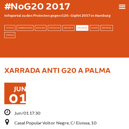
Skip to main content
#NoG20 2017
Infoportal zu den Protesten gegen G20-Gipfel 2017 in Hamburg
CATALÀ
NEDERLANDS
ENGLISH
FRANÇAIS
DEUTSCH
ITALIANO
KURDÎ
ESPAÑOL
TÜRKÇE
XARRADA ANTI G20 A PALMA
JUN
01
Jun/01 17:30
Casal Popular Voltor Negre, C/ Eïvissa, 10