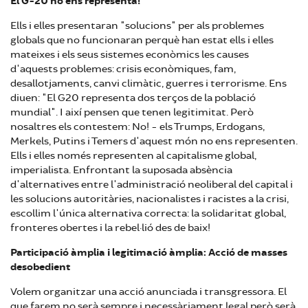
El G-20 no ens representa!
Ells i elles presentaran "solucions" per als problemes
globals que no funcionaran perquè han estat ells i elles
mateixes i els seus sistemes econòmics les causes
d'aquests problemes: crisis econòmiques, fam,
desallotjaments, canvi climàtic, guerres i terrorisme. Ens
diuen: "El G20 representa dos terços de la població
mundial". I així pensen que tenen legitimitat. Però
nosaltres els contestem: No! - els Trumps, Erdogans,
Merkels, Putins i Temers d'aquest món no ens representen.
Ells i elles només representen al capitalisme global,
imperialista. Enfrontant la suposada absència
d'alternatives entre l'administració neoliberal del capital i
les solucions autoritàries, nacionalistes i racistes a la crisi,
escollim l'única alternativa correcta: la solidaritat global,
fronteres obertes i la rebel·lió des de baix!
Participació àmplia i legitimació àmplia: Acció de masses
desobedient
Volem organitzar una acció anunciada i transgressora. El
que farem no serà sempre i necessàriament legal però serà