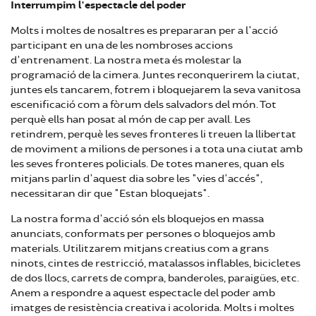
Interrumpim l'espectacle del poder
Molts i moltes de nosaltres es prepararan per a l'acció
participant en una de les nombroses accions
d'entrenament. La nostra meta és molestar la
programació de la cimera. Juntes reconquerirem la ciutat,
juntes els tancarem, fotrem i bloquejarem la seva vanitosa
escenificació com a fòrum dels salvadors del món. Tot
perquè ells han posat al món de cap per avall. Les
retindrem, perquè les seves fronteres li treuen la llibertat
de moviment a milions de persones i a tota una ciutat amb
les seves fronteres policials. De totes maneres, quan els
mitjans parlin d'aquest dia sobre les "vies d'accés",
necessitaran dir que "Estan bloquejats".
La nostra forma d'acció són els bloquejos en massa
anunciats, conformats per persones o bloquejos amb
materials. Utilitzarem mitjans creatius com a grans
ninots, cintes de restricció, matalassos inflables, bicicletes
de dos llocs, carrets de compra, banderoles, paraigües, etc.
Anem a respondre a aquest espectacle del poder amb
imatges de resistència creativa i acolorida. Molts i moltes