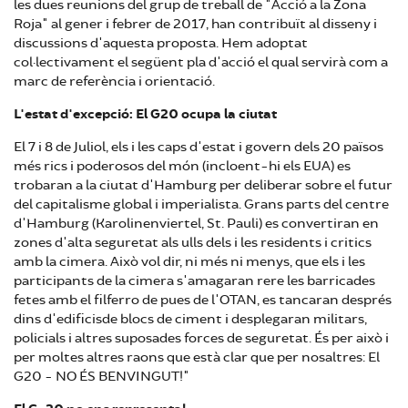
les dues reunions del grup de treball de "Acció a la Zona
Roja" al gener i febrer de 2017, han contribuït al disseny i
discussions d'aquesta proposta. Hem adoptat
col·lectivament el següent pla d'acció el qual servirà com a
marc de referència i orientació.
L'estat d'excepció: El G20 ocupa la ciutat
El 7 i 8 de Juliol, els i les caps d'estat i govern dels 20 països
més rics i poderosos del món (incloent-hi els EUA) es
trobaran a la ciutat d'Hamburg per deliberar sobre el futur
del capitalisme global i imperialista. Grans parts del centre
d'Hamburg (Karolinenviertel, St. Pauli) es convertiran en
zones d'alta seguretat als ulls dels i les residents i critics
amb la cimera. Això vol dir, ni més ni menys, que els i les
participants de la cimera s'amagaran rere les barricades
fetes amb el filferro de pues de l'OTAN, es tancaran després
dins d'edificisde blocs de ciment i desplegaran militars,
policials i altres suposades forces de seguretat. És per això i
per moltes altres raons que està clar que per nosaltres: El
G20 - NO ÉS BENVINGUT!"