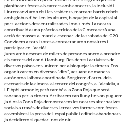
planificant festes als carrers amb concerts, la inclusió i
l'intercanvi amb els i les residents, marcant barris rebels
amb globus d'heli en les altures, bloquejos de la capital al
port, accions descentralitzades i molt més. La nostra
contribució a una pràctica crítica de la Cimera serà una
acció de masses al mateix escenari de la trobada del G20.
Convidem a tots i totes a contactar amb nosaltres i
participar en l'acció!
Junts amb desenes de milers de persones anem a prendre
els carrers del cor d'Hamburg. Residents i activistes de
diversos països ens unirem per a bloquejar la cimera. Ens
organitzarem en diversos "dits", actuant de manera
autònoma i alhora coordinada. Sorgirem d'arreu dels
escenaris de la cimera: al centre del congrés, a l'alcaldia, a
l'Elbphilarmonie; però també a la Zona Roja que serà
tancada per la cimera. Arribarem tan lluny fins on puguem.
Ja dins la Zona Roja demostrarem les nostres alternatives
socials a través de diverses i creatives formes com festes,
assemblees i la presa de l'espai públic i edificis abandonats.
Ja decidirem si quedar-nos de nit.