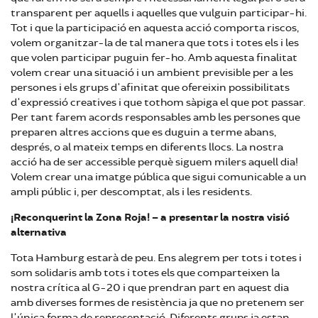
transparent per aquells i aquelles que vulguin participar-hi.
Tot i que la participació en aquesta acció comporta riscos,
volem organitzar-la de tal manera que tots i totes els i les
que volen participar puguin fer-ho. Amb aquesta finalitat
volem crear una situació i un ambient previsible per a les
persones i els grups d'afinitat que ofereixin possibilitats
d'expressió creatives i que tothom sàpiga el que pot passar.
Per tant farem acords responsables amb les persones que
preparen altres accions que es duguin a terme abans,
després, o al mateix temps en diferents llocs. La nostra
acció ha de ser accessible perquè siguem milers aquell dia!
Volem crear una imatge pública que sigui comunicable a un
ampli públic i, per descomptat, als i les residents.
¡Reconquerint la Zona Roja! – a presentar la nostra visió
alternativa
Tota Hamburg estarà de peu. Ens alegrem per tots i totes i
som solidaris amb tots i totes els que comparteixen la
nostra crítica al G-20 i que prendran part en aquest dia
amb diverses formes de resistència ja que no pretenem ser
l'única forma de representació. Diferents grups ja estan