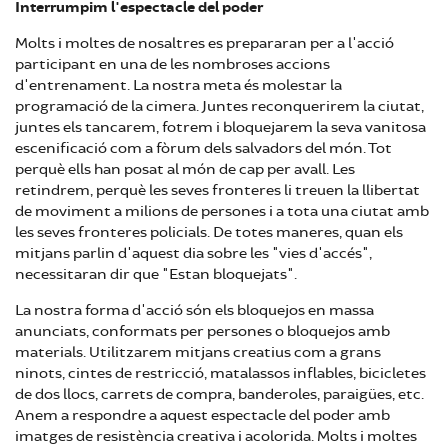
Interrumpim l'espectacle del poder
Molts i moltes de nosaltres es prepararan per a l'acció
participant en una de les nombroses accions
d'entrenament. La nostra meta és molestar la
programació de la cimera. Juntes reconquerirem la ciutat,
juntes els tancarem, fotrem i bloquejarem la seva vanitosa
escenificació com a fòrum dels salvadors del món. Tot
perquè ells han posat al món de cap per avall. Les
retindrem, perquè les seves fronteres li treuen la llibertat
de moviment a milions de persones i a tota una ciutat amb
les seves fronteres policials. De totes maneres, quan els
mitjans parlin d'aquest dia sobre les "vies d'accés",
necessitaran dir que "Estan bloquejats".
La nostra forma d'acció són els bloquejos en massa
anunciats, conformats per persones o bloquejos amb
materials. Utilitzarem mitjans creatius com a grans
ninots, cintes de restricció, matalassos inflables, bicicletes
de dos llocs, carrets de compra, banderoles, paraigües, etc.
Anem a respondre a aquest espectacle del poder amb
imatges de resistència creativa i acolorida. Molts i moltes