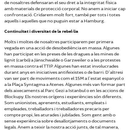
de nosaltres defensaran el seu dret a la integritat física
amb materials de protecció corporal. No anem a iniciar cap
confrontació. Cridarem molt fort, també per tots i totes
aquells i aquelles que no puguin estar a Hamburg.
Continuïtat i diversitat de la rebel·lia
Molts i moltes de nosaltres participarem per primera
vegada en una acció de desobediència en massa. Algunes
han participat en les preses de les dragues a les mines de
lignit (carbó) a Jänschwalde o Garzweiler o a les protestes
en massa contra el TTIP. Algunes han estat involucrades
durant anys en iniciatives antifeixistes o de barri. D'altresi
van ser part de moviments com el 15M a l'estat espanyol o
a la Plaça Syntagma a Atenes. Algunes més van formar part
dels aixecaments al Parc Gezi a Istanbul o en les accions de
Blockupy. Els nostres orígens i experiències són diferents.
Som unionistes, aprenents, estudiants, empleats i
empleades, treballadors i treballadores precaris per
compte propi, les aturades i jubilades. Som gent amb o
sense experiència sobre desallotjaments o documents
legals. Anem a teixir la nostra acció junts, de tal manera,