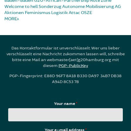
Baden-Baden
G20-African-Partnership
Rote Zone
Welcome to hell
Sonderzug
Autonome Mobilisierung
AG
Aktionen
Feminismus
Logistik
Attac
OSZE
MORE
Das Kontaktformular ist unverschlüsselt. Wer uns lieber
verschlüsselt eine Nachricht zukommen lassen will, schreibe
bitte eine Mail an webmaster[aet]g20hamburg.org mit
diesem
PGP-PublicKey
PGP-Fingerprint: E88D 96F7 8A18 B330 DA97 34B7 DB38
A94D 8C53 78
Your name
*
Your e-mail address
*