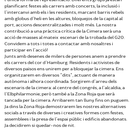
planificant festes als carrers amb concerts, la inclusió i
l'intercanvi amb els i les residents, marcant barris rebels
amb globus d'heli en les altures, bloquejos de la capital al
port, accions descentralitzades i molt més. La nostra
contribució a una pràctica crítica de la Cimera serà una
acció de masses al mateix escenari de la trobada del G20.
Convidem a tots i totes a contactar amb nosaltres i
participar en l'acció!
Junts amb desenes de milers de persones anem a prendre
els carrers del cor d'Hamburg. Residents i activistes de
diversos països ens unirem per a bloquejar la cimera. Ens
organitzarem en diversos "dits", actuant de manera
autònoma i alhora coordinada. Sorgirem d'arreu dels
escenaris de la cimera: al centre del congrés, a l'alcaldia, a
l'Elbphilarmonie; però també a la Zona Roja que serà
tancada per la cimera. Arribarem tan lluny fins on puguem.
Ja dins la Zona Roja demostrarem les nostres alternatives
socials a través de diverses i creatives formes com festes,
assemblees i la presa de l'espai públic i edificis abandonats.
Ja decidirem si quedar-nos de nit.