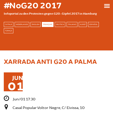
Skip to main content
#NoG20 2017
Infoportal zu den Protesten gegen G20-Gipfel 2017 in Hamburg
CATALÀ
NEDERLANDS
ENGLISH
FRANÇAIS
DEUTSCH
ITALIANO
KURDÎ
ESPAÑOL
TÜRKÇE
XARRADA ANTI G20 A PALMA
JUN
01
Jun/01 17:30
Casal Popular Voltor Negre, C/ Eïvissa, 10