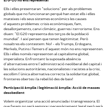
El G-20 no ens representa!
Ells i elles presentaran "solucions" per als problemes
globals que no funcionaran perquè han estat ells i elles
mateixes i els seus sistemes econòmics les causes
d'aquests problemes: crisis econòmiques, fam,
desallotjaments, canvi climàtic, guerres i terrorisme. Ens
diuen: "El G20 representa dos terços de la població
mundial". I així pensen que tenen legitimitat. Però
nosaltres els contestem: No! - els Trumps, Erdogans,
Merkels, Putins i Temers d'aquest món no ens representen.
Ells i elles només representen al capitalisme global,
imperialista. Enfrontant la suposada absència
d'alternatives entre l'administració neoliberal del capital i
les solucions autoritàries, nacionalistes i racistes a la crisi,
escollim l'única alternativa correcta: la solidaritat global,
fronteres obertes i la rebel·lió des de baix!
Participació àmplia i legitimació àmplia: Acció de masses
desobedient
Volem organitzar una acció anunciada i transgressora. El
que farem no serà sempre i necessàriament legal però serà