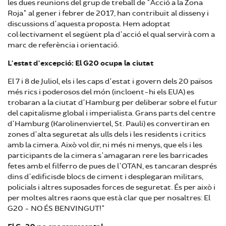
les dues reunions del grup de treball de "Acció a la Zona
Roja" al gener i febrer de 2017, han contribuït al disseny i
discussions d'aquesta proposta. Hem adoptat
col·lectivament el següent pla d'acció el qual servirà com a
marc de referència i orientació.
L'estat d'excepció: El G20 ocupa la ciutat
El 7 i 8 de Juliol, els i les caps d'estat i govern dels 20 països
més rics i poderosos del món (incloent-hi els EUA) es
trobaran a la ciutat d'Hamburg per deliberar sobre el futur
del capitalisme global i imperialista. Grans parts del centre
d'Hamburg (Karolinenviertel, St. Pauli) es convertiran en
zones d'alta seguretat als ulls dels i les residents i critics
amb la cimera. Això vol dir, ni més ni menys, que els i les
participants de la cimera s'amagaran rere les barricades
fetes amb el filferro de pues de l'OTAN, es tancaran després
dins d'edificisde blocs de ciment i desplegaran militars,
policials i altres suposades forces de seguretat. És per això i
per moltes altres raons que està clar que per nosaltres: El
G20 - NO ÉS BENVINGUT!"