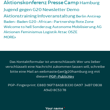
Aktionskonferenz
Presse
Camp
Hamburg
Jugend gegen G20
Newsletter
Demo
Aktionstraining
Infoveranstaltung
Berlin
Antirep
Baden-Baden
G20-African-Partnership
Rote Zone
Welcome to hell
Sonderzug
Autonome Mobilisierung
AG
Aktionen
Feminismus
Logistik
Attac
OSZE
MORE
Das Kontaktformular ist unverschlüsselt. Wer uns lieber
verschlüsselt eine Nachricht zukommen lassen will, schreibe
bitte eine Mail an webmaster[aet]g20hamburg.org mit
diesem
PGP-PublicKey
PGP-Fingerprint: E88D 96F7 8A18 B330 DA97 34B7 DB38
A94D 8C53 78
Your name
*