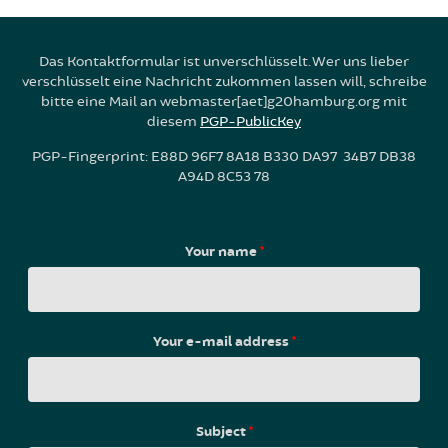
Das Kontaktformular ist unverschlüsselt. Wer uns lieber
verschlüsselt eine Nachricht zukommen lassen will, schreibe
bitte eine Mail an webmaster[aet]g20hamburg.org mit
diesem
PGP-PublicKey
PGP-Fingerprint: E88D 96F7 8A18 B330 DA97 34B7 DB38
A94D 8C53 78
Your name
*
Your e-mail address
*
Subject
*