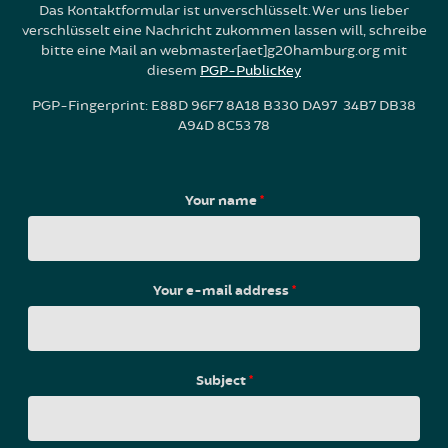
Das Kontaktformular ist unverschlüsselt. Wer uns lieber
verschlüsselt eine Nachricht zukommen lassen will, schreibe
bitte eine Mail an webmaster[aet]g20hamburg.org mit
diesem
PGP-PublicKey
PGP-Fingerprint: E88D 96F7 8A18 B330 DA97 34B7 DB38
A94D 8C53 78
Your name
*
Your e-mail address
*
Subject
*