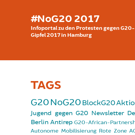
Skip to main content
#NoG20 2017
Infoportal zu den Protesten gegen G20-
Gipfel 2017 in Hamburg
TAGS
G20
NoG20
BlockG20
Akti
Jugend gegen G20
Newsletter
D
Berlin
Antirep
G20-African-Partners
Autonome Mobilisierung
Rote Zone
A