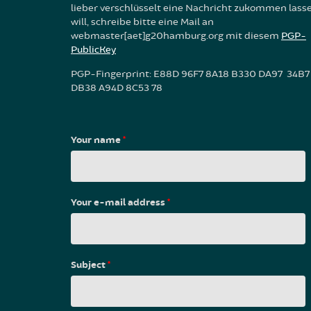
lieber verschlüsselt eine Nachricht zukommen lass
will, schreibe bitte eine Mail an
webmaster[aet]g20hamburg.org mit diesem
PGP-
PublicKey
PGP-Fingerprint: E88D 96F7 8A18 B330 DA97 34B7
DB38 A94D 8C53 78
Your name
*
Your e-mail address
*
Subject
*