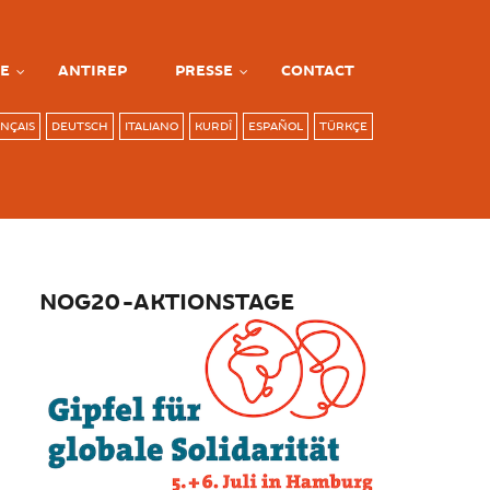
E
ANTIREP
PRESSE
CONTACT
NÇAIS
DEUTSCH
ITALIANO
KURDÎ
ESPAÑOL
TÜRKÇE
NOG20-AKTIONSTAGE