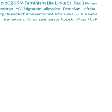
m
NoG20RM
Feminism
Die Linke
St. Pauli
Klima-
rdistan
AG Migration
allesallen
DemoSani
Afrika-
rg
Düsseldorf
Interventionistische Linke
G20EA
GeSa
international
Krieg
Zahnbürste
Colorful Mass
FCSP