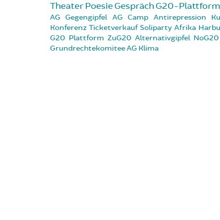
Theater
Poesie
Gespräch
G20-Plattfor
AG
Gegengipfel
AG Camp
Antirepression
Ku
Konferenz
Ticketverkauf
Soliparty
Afrika
Harbu
G20 Plattform
ZuG20
Alternativgipfel
NoG20 
Grundrechtekomitee
AG Klima