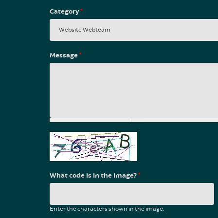
Category
*
Message
*
What code is in the image?
*
Enter the characters shown in the image.