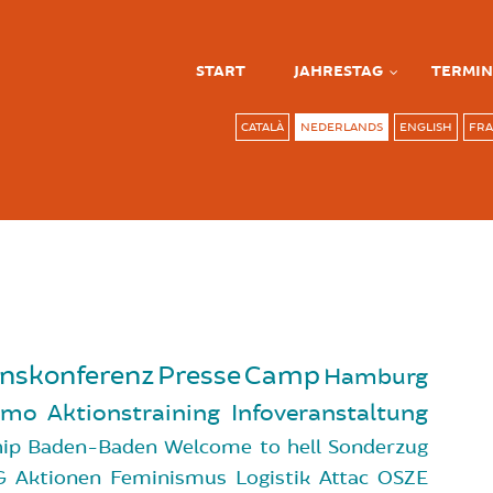
START
JAHRESTAG
TERMIN
CATALÀ
NEDERLANDS
ENGLISH
FRA
onskonferenz
Presse
Camp
Hamburg
emo
Aktionstraining
Infoveranstaltung
hip
Baden-Baden
Welcome to hell
Sonderzug
G Aktionen
Feminismus
Logistik
Attac
OSZE