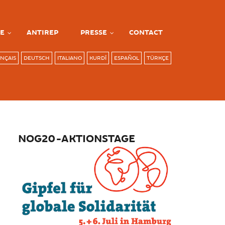
E
ANTIREP
PRESSE
CONTACT
NÇAIS
DEUTSCH
ITALIANO
KURDÎ
ESPAÑOL
TÜRKÇE
NOG20-AKTIONSTAGE