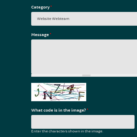
Category
*
Message
*
What code is in the image?
*
Enter the characters shown in the image.