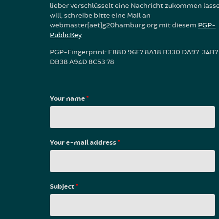
lieber verschlüsselt eine Nachricht zukommen lass
will, schreibe bitte eine Mail an
webmaster[aet]g20hamburg.org mit diesem
PGP-
PublicKey
PGP-Fingerprint: E88D 96F7 8A18 B330 DA97 34B7
DB38 A94D 8C53 78
Your name
*
Your e-mail address
*
Subject
*