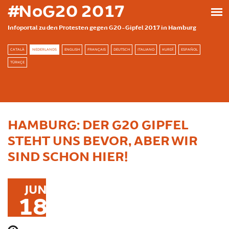
Skip to main content
#NoG20 2017
Infoportal zu den Protesten gegen G20-Gipfel 2017 in Hamburg
CATALÀ
NEDERLANDS
ENGLISH
FRANÇAIS
DEUTSCH
ITALIANO
KURDÎ
ESPAÑOL
TÜRKÇE
HAMBURG: DER G20 GIPFEL
STEHT UNS BEVOR, ABER WIR
SIND SCHON HIER!
JUN
18