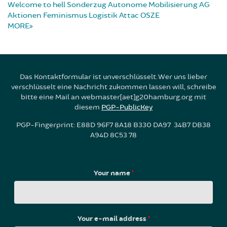
Welcome to hell
Sonderzug
Autonome Mobilisierung
AG
Aktionen
Feminismus
Logistik
Attac
OSZE
MORE
Das Kontaktformular ist unverschlüsselt. Wer uns lieber
verschlüsselt eine Nachricht zukommen lassen will, schreibe
bitte eine Mail an webmaster[aet]g20hamburg.org mit
diesem
PGP-PublicKey
PGP-Fingerprint: E88D 96F7 8A18 B330 DA97 34B7 DB38
A94D 8C53 78
Your name
*
Your e-mail address
*