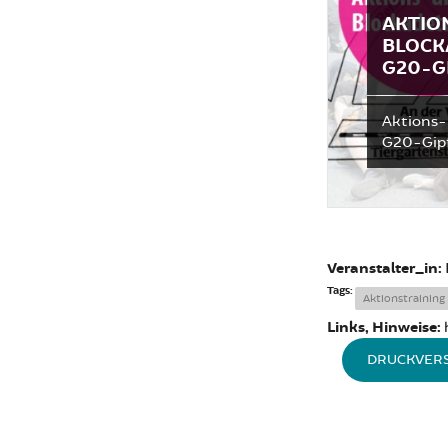
AKTIO
BLOCK
G20-G
Aktions-
G20-Gipf
Veranstalter_in:
Tags:
Aktionstraining
Links, Hinweise:
DRUCKVER