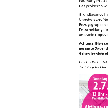
Räumungen zu tra
Das probieren wi
Grundlegende Inh
Ungehorsam, Mot
Bezugsgruppen al
Entscheidungsfin
und viele Tipps v
Achtung! Bitte s
gesamte Dauer de
Gehen ist nicht s
Um 16 Uhr findet a
Trainings ist ide