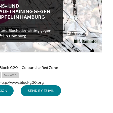
NS- UND
ADETRAINING GEGEN
IPFEL IN HAMBURG
 und Blockadetraining gegen
el in Hamburg
Block G20 - Colour the Red Zone
BlockG20
http://www.blockg20.org
SION
SEND BY EMAIL