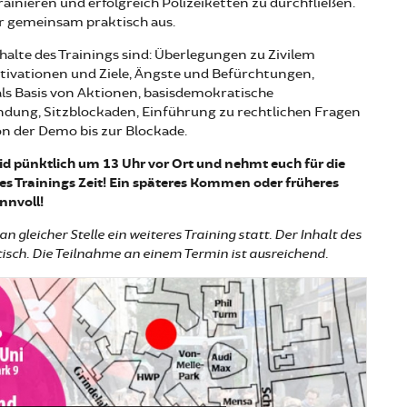
inieren und erfolgreich Polizeiketten zu durchfließen.
r gemeinsam praktisch aus.
alte des Trainings sind: Überlegungen zu Zivilem
ivationen und Ziele, Ängste und Befürchtungen,
s Basis von Aktionen, basisdemokratische
dung, Sitzblockaden, Einführung zu rechtlichen Fragen
on der Demo bis zur Blockade.
eid pünktlich um 13 Uhr vor Ort und nehmt euch für die
s Trainings Zeit! Ein späteres Kommen oder früheres
innvoll!
n gleicher Stelle ein weiteres Training statt. Der Inhalt des
ntisch. Die Teilnahme an einem Termin ist ausreichend.