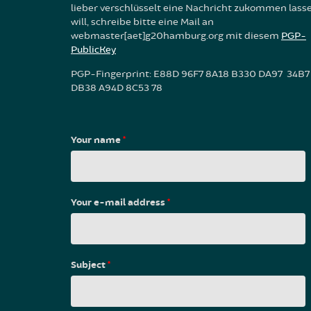
lieber verschlüsselt eine Nachricht zukommen lass
will, schreibe bitte eine Mail an
webmaster[aet]g20hamburg.org mit diesem
PGP-
PublicKey
PGP-Fingerprint: E88D 96F7 8A18 B330 DA97 34B7
DB38 A94D 8C53 78
Your name
*
Your e-mail address
*
Subject
*