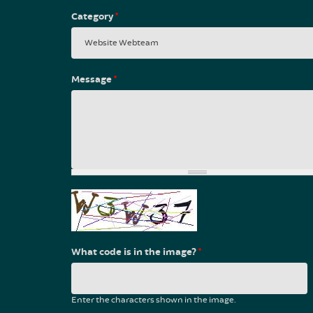
Category
*
Message
*
What code is in the image?
*
Enter the characters shown in the image.