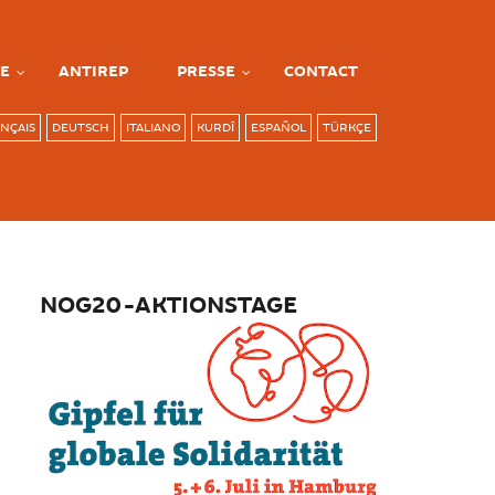
E
ANTIREP
PRESSE
CONTACT
NÇAIS
DEUTSCH
ITALIANO
KURDÎ
ESPAÑOL
TÜRKÇE
NOG20-AKTIONSTAGE