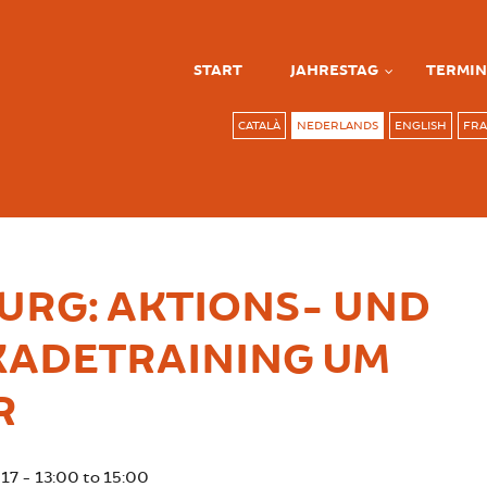
START
JAHRESTAG
TERMIN
CATALÀ
NEDERLANDS
ENGLISH
FRA
RG: AKTIONS- UND
KADETRAINING UM
R
017 -
13:00
to
15:00