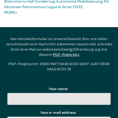
Welcome to hell
Sonderzug
Autonome Mobilisierung
AG
Aktionen
Feminismus
Logistik
Attac
OSZE
MORE
Das Kontaktformular ist unverschlüsselt. Wer uns lieber
verschlüsselt eine Nachricht zukommen lassen will, schreibe
bitte eine Mail an webmaster[aet]g20hamburg.org mit
diesem
PGP-PublicKey
PGP-Fingerprint: E88D 96F7 8A18 B330 DA97 34B7 DB38
A94D 8C53 78
Your name
*
Your e-mail address
*