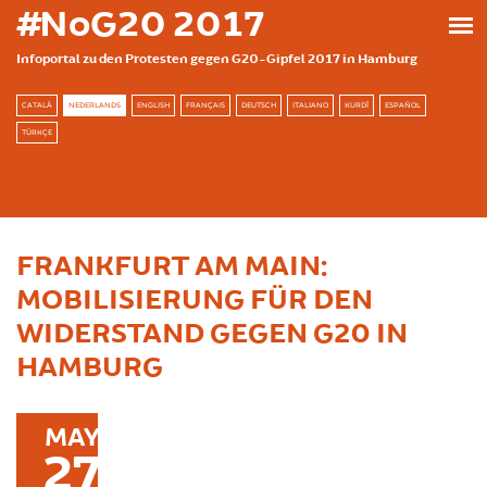
Skip to main content
#NoG20 2017
Infoportal zu den Protesten gegen G20-Gipfel 2017 in Hamburg
CATALÀ
NEDERLANDS
ENGLISH
FRANÇAIS
DEUTSCH
ITALIANO
KURDÎ
ESPAÑOL
TÜRKÇE
FRANKFURT AM MAIN:
MOBILISIERUNG FÜR DEN
WIDERSTAND GEGEN G20 IN
HAMBURG
MAY
27