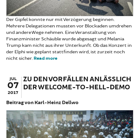
Der Gipfel konnte nur mit Verzögerung beginnen.
Mehrere Delegationen mussten vor Blockaden umdrehen
und andere Wege nehmen. Eine Veranstaltung von
Finanzminister Schäuble wurde abgesagt und Melania
Trump kam nicht aus ihrer Unterkunft. Ob das Konzert in
der Elphi wie geplant stattfinden wird, ist zurzeit noch
nicht sicher.
Read more
about BlockG20: Nach uns der
Regenbogen
ZU DEN VORFÄLLEN ANLÄSSLICH
JUL
07
DER WELCOME-TO-HELL-DEMO
2017
Beitrag von Karl-Heinz Dellwo