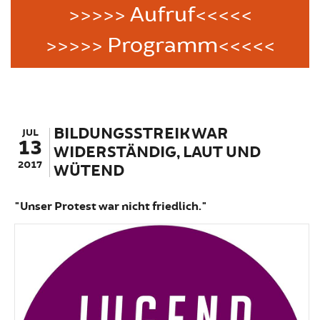
>>>>> Aufruf<<<<<
>>>>> Programm<<<<<
BILDUNGSSTREIK WAR
JUL
13
WIDERSTÄNDIG, LAUT UND
2017
WÜTEND
"Unser Protest war nicht friedlich."