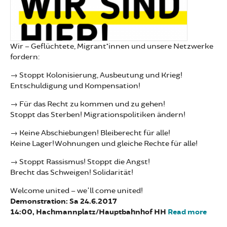
Wir – Geflüchtete, Migrant*innen und unsere Netzwerke
fordern:
→ Stoppt Kolonisierung, Ausbeutung und Krieg!
Entschuldigung und Kompensation!
→ Für das Recht zu kommen und zu gehen!
Stoppt das Sterben! Migrationspolitiken ändern!
→ Keine Abschiebungen! Bleiberecht für alle!
Keine Lager! Wohnungen und gleiche Rechte für alle!
→ Stoppt Rassismus! Stoppt die Angst!
Brecht das Schweigen! Solidarität!
Welcome united – we'll come united!
Demonstration: Sa 24.6.2017
14:00, Hachmannplatz/Hauptbahnhof HH
Read more
abou
Demo