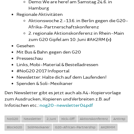
Demo: We are here! am Samstag 24.6. in
Hamburg
Regionale Aktivitäten
Aktionswoche 2.-13.6. in Berlin gegen die G20-
Afrika-Partnerschaftskonferenz
2. regionale Aktionskonferenz in Rhein-Main
zum G20 Gipfel am 10. Juni #AK2RM
(>)
Gesehen
Mit Bus & Bahn gegen den G20
Presseschau
Links, Mobi-Material & Bestelladressen
#NoG20 2017 Infoportal
Newsletter: Halte dich auf dem Laufenden!
Spenden & Soli-Mexikaner
Den Newsletter gibt es jetzt auch als A4-Kopiervorlage
zum Ausdrucken, Kopieren und Verbreiten z.B. auf
Infotischen etc.:
nog20-newsletter04pdf
NoG20
Newsletter
2. Juni
Kick-Off
Aktionskonferenz
Antirep
BlockG20
SoliMexikaner
G20-African-Partnership
AK2RMM