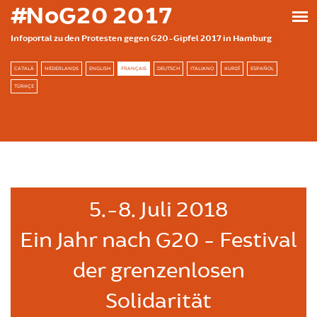
Skip to main content
#NoG20 2017
Infoportal zu den Protesten gegen G20-Gipfel 2017 in Hamburg
CATALÀ
NEDERLANDS
ENGLISH
FRANÇAIS
DEUTSCH
ITALIANO
KURDÎ
ESPAÑOL
TÜRKÇE
5.-8. Juli 2018
Ein Jahr nach G20 - Festival
der grenzenlosen
Solidarität