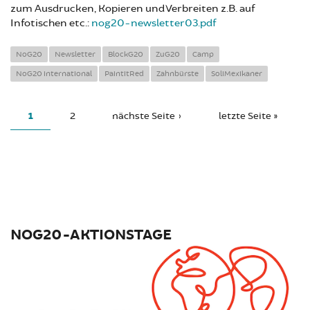
zum Ausdrucken, Kopieren und Verbreiten z.B. auf
Infotischen etc.:
nog20-newsletter03.pdf
NoG20
Newsletter
BlockG20
ZuG20
Camp
NoG20 international
PaintitRed
Zahnbürste
SoliMexikaner
PAGES
1
2
nächste Seite ›
letzte Seite »
NOG20-AKTIONSTAGE