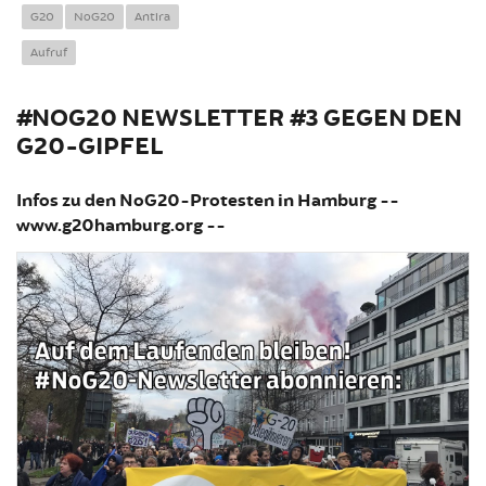
We ar
G20
NoG20
Antira
Aufruf
#NOG20 NEWSLETTER #3 GEGEN DEN
G20-GIPFEL
Infos zu den NoG20-Protesten in Hamburg --
www.g20hamburg.org --