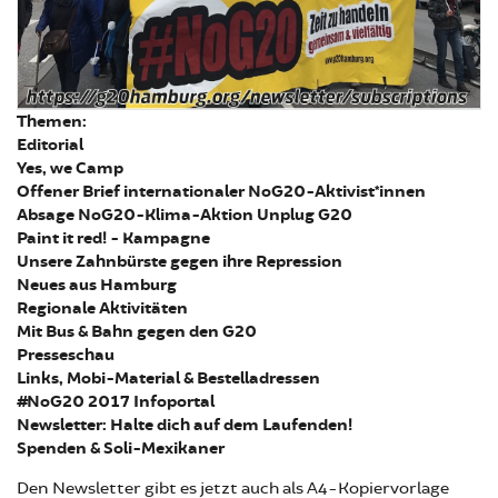
Themen:
Editorial
Yes, we Camp
Offener Brief internationaler NoG20-Aktivist*innen
Absage NoG20-Klima-Aktion Unplug G20
Paint it red! - Kampagne
Unsere Zahnbürste gegen ihre Repression
Neues aus Hamburg
Regionale Aktivitäten
Mit Bus & Bahn gegen den G20
Presseschau
Links, Mobi-Material & Bestelladressen
#NoG20 2017 Infoportal
Newsletter: Halte dich auf dem Laufenden!
Spenden & Soli-Mexikaner
Den Newsletter gibt es jetzt auch als A4-Kopiervorlage