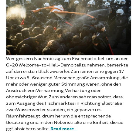
Wer gestern Nachmittag zum Fischmarkt lief, um an der
G-20 Welcome-to-Hell-Demo teilzunehmen, bemerkte
auf den ersten Blick zweierlei: Zum einen eine gegen 17
Uhr etwa 5-6tausend Menschen große Ansammlung, die
mehr oder weniger guter Stimmung waren, ohne den
Ausdruck von Verhärmung, Verhärtung oder
ohnmächtiger Wut. Zum anderen sah man sofort, dass
zum Ausgang des Fischmarktes in Richtung Elbstraße
zwei Wasserwerfer standen, ein gepanzertes
Räumfahrzeugt, drum herum die entsprechende
Besatzung und in den Nebenstraße eine Einheit, die sie
ggf. absichern sollte.
Read more
about Zu den Vorfällen
anlässlich der Welcome-