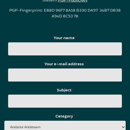
diesem
PGP-PublicKey
PGP-Fingerprint: E88D 96F7 8A18 B330 DA97 34B7 DB38
A94D 8C53 78
Your name
*
Your e-mail address
*
Subject
*
Category
*