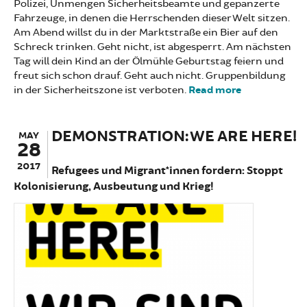
Polizei, Unmengen Sicherheitsbeamte und gepanzerte
Fahrzeuge, in denen die Herrschenden dieser Welt sitzen.
Am Abend willst du in der Marktstraße ein Bier auf den
Schreck trinken. Geht nicht, ist abgesperrt. Am nächsten
Tag will dein Kind an der Ölmühle Geburtstag feiern und
freut sich schon drauf. Geht auch nicht. Gruppenbildung
in der Sicherheitszone ist verboten.
Read more
about
HAMBURG,
ST. PAULI:
DEMONSTRATION: WE ARE HERE!
G20,
MAY
28
HEISSER
SOMMER?
2017
Refugees und Migrant*innen fordern: Stoppt
Kolonisierung, Ausbeutung und Krieg!