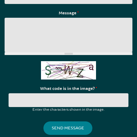
Message
*
What code is in the image?
*
Enter the characters shown in the image.