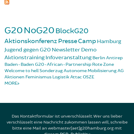
G20
NoG20
BlockG20
Aktionskonferenz
Presse
Camp
Hamburg
Jugend gegen G20
Newsletter
Demo
Aktionstraining
Infoveranstaltung
Berlin
Antirep
Baden-Baden
G20-African-Partnership
Rote Zone
Welcome to hell
Sonderzug
Autonome Mobilisierung
AG
Aktionen
Feminismus
Logistik
Attac
OSZE
MORE
Das Kontaktformular ist unverschlüsselt. Wer uns lieber
verschlüsselt eine Nachricht zukommen lassen will, schreibe
bitte eine Mail an webmaster[aet]g20hamburg.org mit