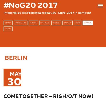
Skip to main content
#NoG20 2017
Infoportal zu den Protesten gegen G20-Gipfel 2017 in Hamburg
CATALÀ
NEDERLANDS
ENGLISH
FRANÇAIS
DEUTSCH
ITALIANO
KURDÎ
ESPAÑOL
TÜRKÇE
BERLIN
MAY
30
COME TOGETHER – RIGH/O/T NOW!