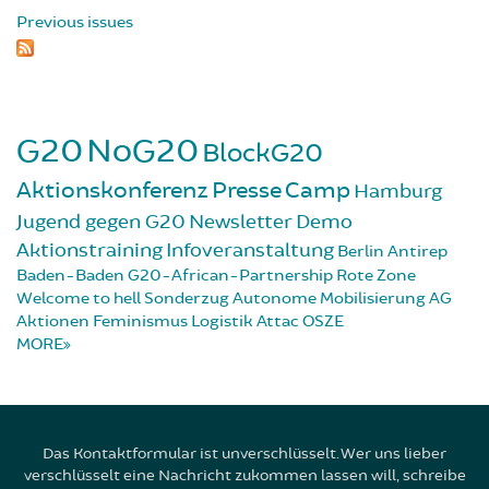
Previous issues
G20
NoG20
BlockG20
Aktionskonferenz
Presse
Camp
Hamburg
Jugend gegen G20
Newsletter
Demo
Aktionstraining
Infoveranstaltung
Berlin
Antirep
Baden-Baden
G20-African-Partnership
Rote Zone
Welcome to hell
Sonderzug
Autonome Mobilisierung
AG
Aktionen
Feminismus
Logistik
Attac
OSZE
MORE
Das Kontaktformular ist unverschlüsselt. Wer uns lieber
verschlüsselt eine Nachricht zukommen lassen will, schreibe