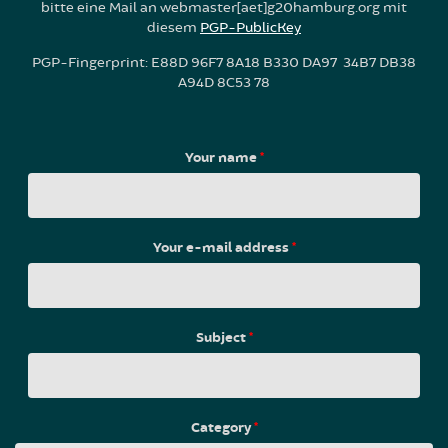
bitte eine Mail an webmaster[aet]g20hamburg.org mit
diesem
PGP-PublicKey
PGP-Fingerprint: E88D 96F7 8A18 B330 DA97 34B7 DB38
A94D 8C53 78
Your name
*
Your e-mail address
*
Subject
*
Category
*