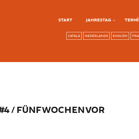
START
JAHRESTAG
TERMI
CATALÀ
NEDERLANDS
ENGLISH
FRA
4 / FÜNF WOCHEN VOR