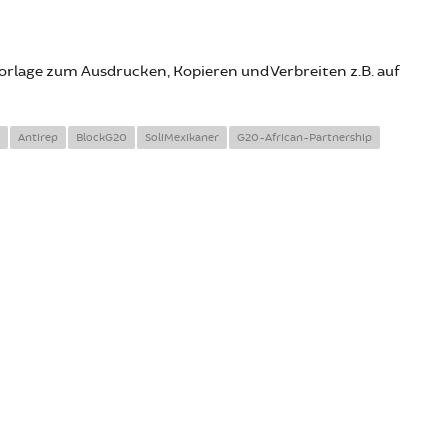
vorlage zum Ausdrucken, Kopieren und Verbreiten z.B. auf
Antirep
BlockG20
SoliMexikaner
G20-African-Partnership