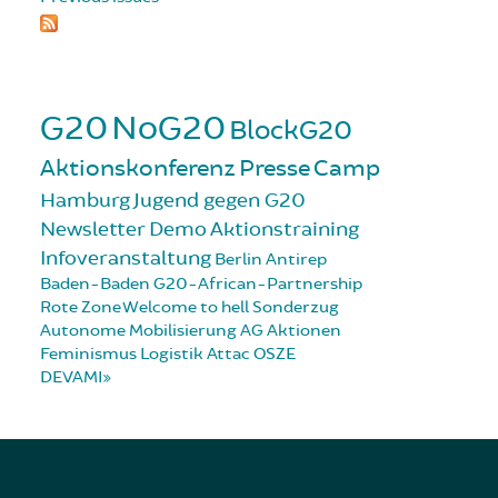
G20
NoG20
BlockG20
Aktionskonferenz
Presse
Camp
Hamburg
Jugend gegen G20
Newsletter
Demo
Aktionstraining
Infoveranstaltung
Berlin
Antirep
Baden-Baden
G20-African-Partnership
Rote Zone
Welcome to hell
Sonderzug
Autonome Mobilisierung
AG Aktionen
Feminismus
Logistik
Attac
OSZE
DEVAMI