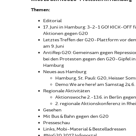
Themen:
Editorial
17. Juni in Hamburg: 3-2-1 GO! KICK-OFF fü
Aktionen gegen G20
Letztes Treffen der G20-Plattform vor dem
am 9. Juni
AntiRep G20: Gemeinsam gegen Repressio
bei den Protesten gegen den G20-Gipfel in
Hamburg
Neues aus Hamburg
Hamburg, St. Pauli: G20, Heisser So
Demo: We are here! am Samstag 24.6
Regionale Aktivitäten
Aktionswoche 2.-13.6. in Berlin geg
2. regionale Aktionskonferenz in Rh
Gesehen
Mit Bus & Bahn gegen den G20
Presseschau
Links, Mobi-Material & Bestelladressen
#NoG20 2017 Infoportal