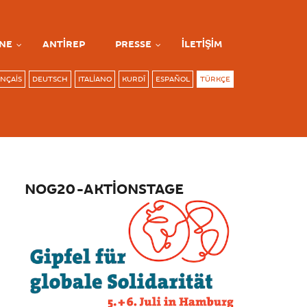
NE
ANTIREP
PRESSE
İLETIŞIM
NÇAIS
DEUTSCH
ITALIANO
KURDÎ
ESPAÑOL
TÜRKÇE
NOG20-AKTIONSTAGE