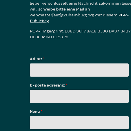
lieber verschlüsselt eine Nachricht zukommen lass
will, schreibe bitte eine Mail an
webmaster[aet]g20hamburg.org mit diesem
PGP-
PublicKey
PGP-Fingerprint: E88D 96F7 8A18 B330 DA97 34B7
DB38 A94D 8C53 78
Adınız
*
E-posta adresiniz
*
Konu
*