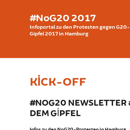
Ana içeriğe atla
#NoG20 2017
Infoportal zu den Protesten gegen G20-
Gipfel 2017 in Hamburg
KICK-OFF
#NOG20 NEWSLETTER #
DEM GIPFEL
Infos zu den NoG20-Protesten in Hamburg