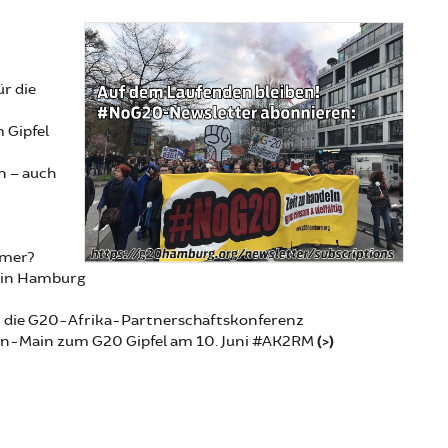
r die
 Gipfel
n – auch
mmer?
. in Hamburg
en die G20-Afrika-Partnerschaftskonferenz
ein-Main zum G20 Gipfel am 10. Juni #AK2RM
(>)