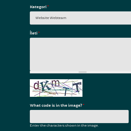
Kategori
*
İleti
*
What code is in the image?
*
Enter the characters shown in the image.