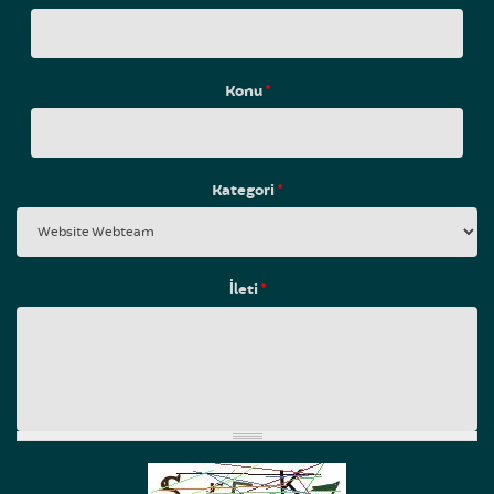
Konu
*
Kategori
*
İleti
*