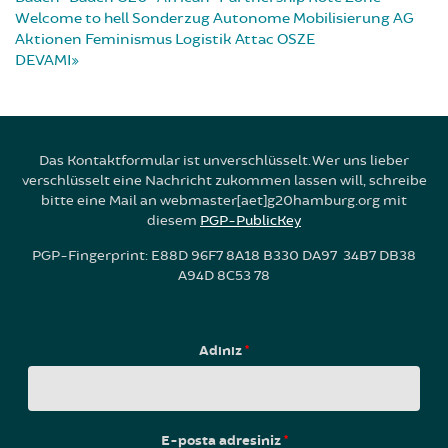
Welcome to hell
Sonderzug
Autonome Mobilisierung
AG
Aktionen
Feminismus
Logistik
Attac
OSZE
DEVAMI
Das Kontaktformular ist unverschlüsselt. Wer uns lieber
verschlüsselt eine Nachricht zukommen lassen will, schreibe
bitte eine Mail an webmaster[aet]g20hamburg.org mit
diesem
PGP-PublicKey
PGP-Fingerprint: E88D 96F7 8A18 B330 DA97 34B7 DB38
A94D 8C53 78
Adınız
*
E-posta adresiniz
*