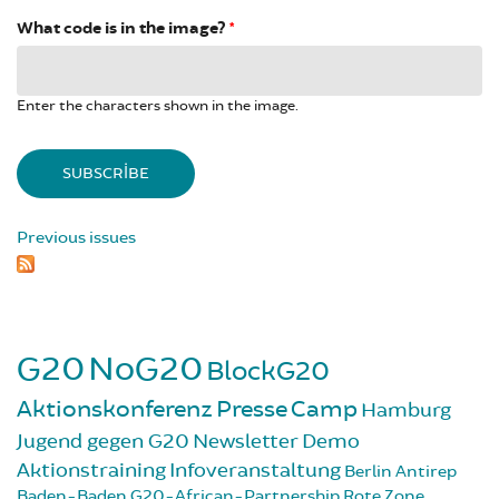
What code is in the image?
*
Enter the characters shown in the image.
Previous issues
G20
NoG20
BlockG20
Aktionskonferenz
Presse
Camp
Hamburg
Jugend gegen G20
Newsletter
Demo
Aktionstraining
Infoveranstaltung
Berlin
Antirep
Baden-Baden
G20-African-Partnership
Rote Zone