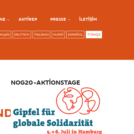
NE
ANTIREP
PRESSE
İLETIŞIM
NÇAIS
DEUTSCH
ITALIANO
KURDÎ
ESPAÑOL
TÜRKÇE
NOG20-AKTIONSTAGE
ND