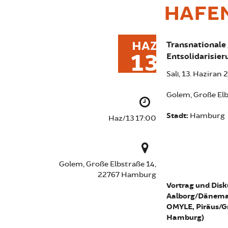
HAFE
HAZ
Transnationale 
13
Entsolidarisier
Salı, 13. Haziran
Golem, Große El
Stadt:
Hamburg
Haz/13 17:00
Golem, Große Elbstraße 14,
22767 Hamburg
Vortrag und Disk
Aalborg/Dänemar
OMYLE, Piräus/G
Hamburg)