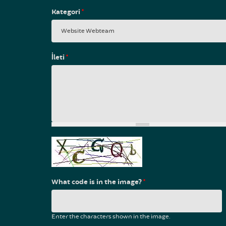
Kategori
*
İleti
*
What code is in the image?
*
Enter the characters shown in the image.