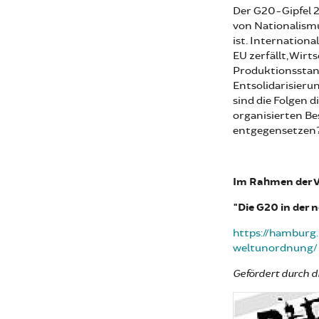
Der G20-Gipfel 20
von Nationalism
ist. Internation
EU zerfällt, Wir
Produktionsstan
Entsolidarisieru
sind die Folgen 
organisierten Be
entgegensetzen
Im Rahmen der V
"Die G20 in der 
https://hamburg
weltunordnung/
Gefördert durch d