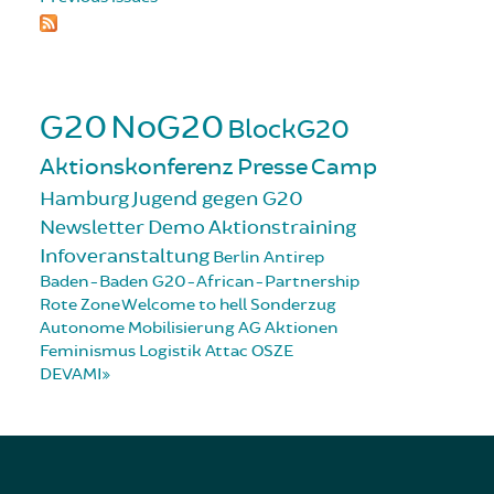
G20
NoG20
BlockG20
Aktionskonferenz
Presse
Camp
Hamburg
Jugend gegen G20
Newsletter
Demo
Aktionstraining
Infoveranstaltung
Berlin
Antirep
Baden-Baden
G20-African-Partnership
Rote Zone
Welcome to hell
Sonderzug
Autonome Mobilisierung
AG Aktionen
Feminismus
Logistik
Attac
OSZE
DEVAMI