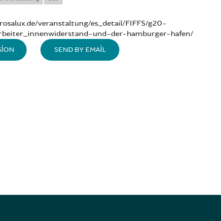
rosalux.de/veranstaltung/es_detail/FIFFS/g20-
arbeiter_innenwiderstand-und-der-hamburger-hafen/
SION
SEND BY EMAIL