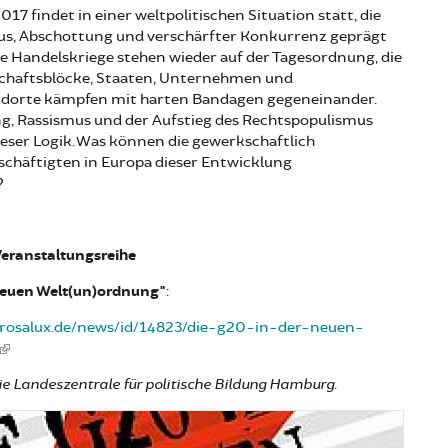
17 findet in einer weltpolitischen Situation statt, die
us, Abschottung und verschärfter Konkurrenz geprägt
ale Handelskriege stehen wieder auf der Tagesordnung, die
tschaftsblöcke, Staaten, Unternehmen und
dorte kämpfen mit harten Bandagen gegeneinander.
ng, Rassismus und der Aufstieg des Rechtspopulismus
dieser Logik. Was können die gewerkschaftlich
schäftigten in Europa dieser Entwicklung
?
eranstaltungsreihe
neuen Welt(un)ordnung"
:
.rosalux.de/news/id/14823/die-g20-in-der-neuen-
ie Landeszentrale für politische Bildung Hamburg.