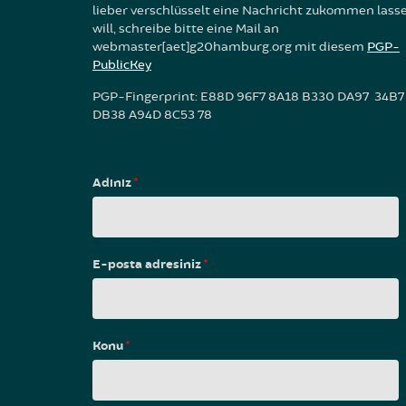
lieber verschlüsselt eine Nachricht zukommen lass
will, schreibe bitte eine Mail an
webmaster[aet]g20hamburg.org mit diesem
PGP-
PublicKey
PGP-Fingerprint: E88D 96F7 8A18 B330 DA97 34B7
DB38 A94D 8C53 78
Adınız
*
E-posta adresiniz
*
Konu
*