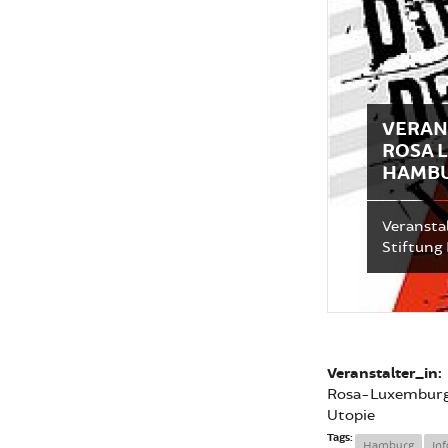
VERAN
ROSA 
HAMBU
Veransta
Stiftung
Veranstalter_in:
Rosa-Luxemburg-
Utopie
Tags:
Hamburg
In