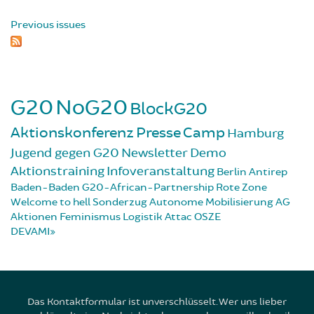
Previous issues
G20
NoG20
BlockG20
Aktionskonferenz
Presse
Camp
Hamburg
Jugend gegen G20
Newsletter
Demo
Aktionstraining
Infoveranstaltung
Berlin
Antirep
Baden-Baden
G20-African-Partnership
Rote Zone
Welcome to hell
Sonderzug
Autonome Mobilisierung
AG
Aktionen
Feminismus
Logistik
Attac
OSZE
DEVAMI
Das Kontaktformular ist unverschlüsselt. Wer uns lieber