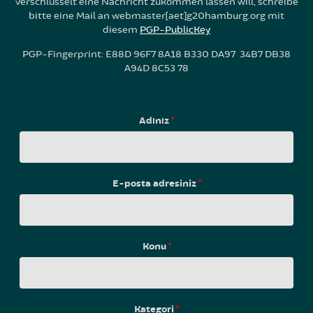
verschlüsselt eine Nachricht zukommen lassen will, schreibe
bitte eine Mail an webmaster[aet]g20hamburg.org mit
diesem
PGP-PublicKey
PGP-Fingerprint: E88D 96F7 8A18 B330 DA97 34B7 DB38
A94D 8C53 78
Adınız
*
E-posta adresiniz
*
Konu
*
Kategori
*