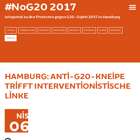
Ana içeriğe atla
#NoG20 2017
Infoportal zu den Protesten gegen G20-Gipfel 2017 in Hamburg
CATALÀ
NEDERLANDS
ENGLISH
FRANÇAIS
DEUTSCH
ITALIANO
KURDÎ
ESPAÑOL
TÜRKÇE
HAMBURG: ANTI-G20-KNEIPE
TRIFFT INTERVENTIONISTISCHE
LINKE
NIS
06