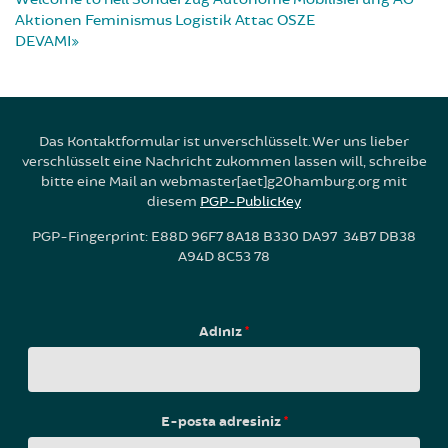
Aktionen
Feminismus
Logistik
Attac
OSZE
DEVAMI
Das Kontaktformular ist unverschlüsselt. Wer uns lieber
verschlüsselt eine Nachricht zukommen lassen will, schreibe
bitte eine Mail an webmaster[aet]g20hamburg.org mit
diesem
PGP-PublicKey
PGP-Fingerprint: E88D 96F7 8A18 B330 DA97 34B7 DB38
A94D 8C53 78
Adınız
*
E-posta adresiniz
*