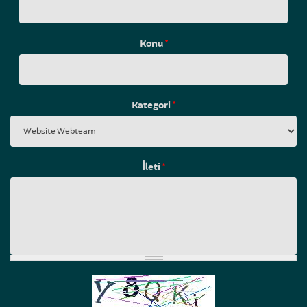
Konu
*
Kategori
*
İleti
*