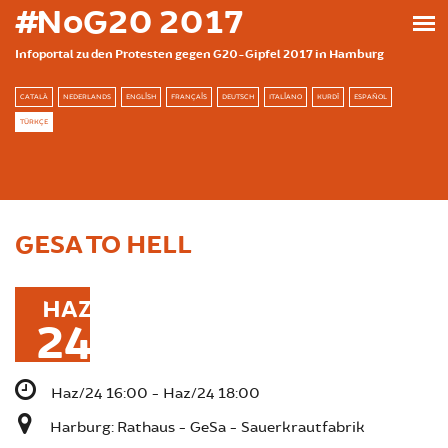
Ana içeriğe atla
#NoG20 2017
Infoportal zu den Protesten gegen G20-Gipfel 2017 in Hamburg
CATALÀ
NEDERLANDS
ENGLISH
FRANÇAIS
DEUTSCH
ITALIANO
KURDÎ
ESPAÑOL
TÜRKÇE
GESA TO HELL
HAZ
24
Haz/24 16:00 - Haz/24 18:00
Harburg: Rathaus - GeSa - Sauerkrautfabrik