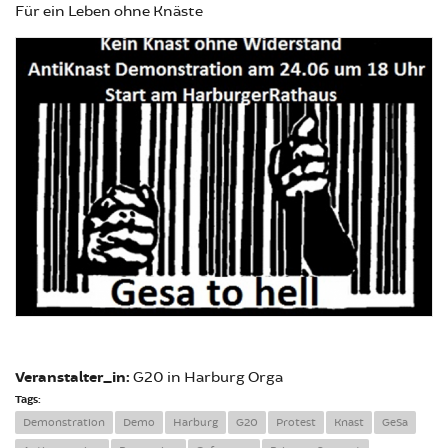
Für ein Leben ohne Knäste
Veranstalter_in:
G20 in Harburg Orga
Tags:
Demonstration
Demo
Harburg
G20
Protest
Knast
GeSa