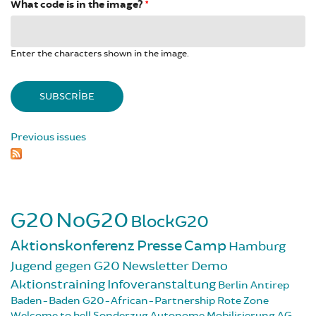
What code is in the image?
*
Enter the characters shown in the image.
Previous issues
G20
NoG20
BlockG20
Aktionskonferenz
Presse
Camp
Hamburg
Jugend gegen G20
Newsletter
Demo
Aktionstraining
Infoveranstaltung
Berlin
Antirep
Baden-Baden
G20-African-Partnership
Rote Zone
Welcome to hell
Sonderzug
Autonome Mobilisierung
AG