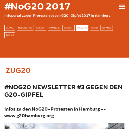
Skip to main content
#NoG20 2017
Infoportal zu den Protesten gegen G20-Gipfel 2017 in Hamburg
CATALÀ
NEDERLANDS
ENGLISH
FRANÇAIS
DEUTSCH
ITALIANO
KURDÎ
ESPAÑOL
TÜRKÇE
ZUG20
#NOG20 NEWSLETTER #3 GEGEN DEN
G20-GIPFEL
Infos zu den NoG20-Protesten in Hamburg --
www.g20hamburg.org --