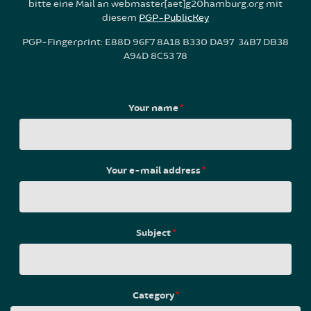
bitte eine Mail an webmaster[aet]g20hamburg.org mit
diesem
PGP-PublicKey
PGP-Fingerprint: E88D 96F7 8A18 B330 DA97 34B7 DB38
A94D 8C53 78
Your name
*
Your e-mail address
*
Subject
*
Category
*