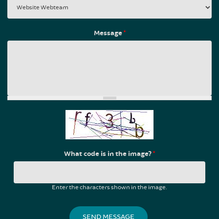
Message
*
What code is in the image?
*
Enter the characters shown in the image.