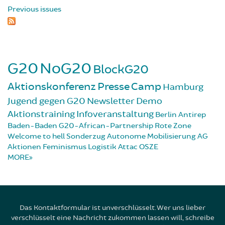
Previous issues
G20
NoG20
BlockG20
Aktionskonferenz
Presse
Camp
Hamburg
Jugend gegen G20
Newsletter
Demo
Aktionstraining
Infoveranstaltung
Berlin
Antirep
Baden-Baden
G20-African-Partnership
Rote Zone
Welcome to hell
Sonderzug
Autonome Mobilisierung
AG
Aktionen
Feminismus
Logistik
Attac
OSZE
MORE
Das Kontaktformular ist unverschlüsselt. Wer uns lieber
verschlüsselt eine Nachricht zukommen lassen will, schreibe