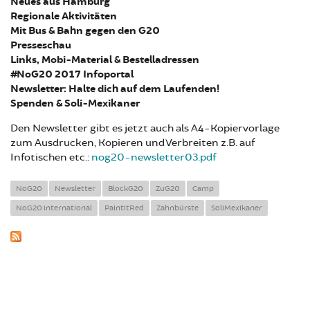
Neues aus Hamburg
Regionale Aktivitäten
Mit Bus & Bahn gegen den G20
Presseschau
Links, Mobi-Material & Bestelladressen
#NoG20 2017 Infoportal
Newsletter: Halte dich auf dem Laufenden!
Spenden & Soli-Mexikaner
Den Newsletter gibt es jetzt auch als A4-Kopiervorlage
zum Ausdrucken, Kopieren und Verbreiten z.B. auf
Infotischen etc.:
nog20-newsletter03.pdf
NoG20
Newsletter
BlockG20
ZuG20
Camp
NoG20 international
PaintitRed
Zahnbürste
SoliMexikaner