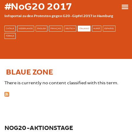
Skip to main content
#NoG20 2017
Infoportal zu den Protesten gegen G20-Gipfel 2017 in Hamburg
CATALÀ
NEDERLANDS
ENGLISH
FRANÇAIS
DEUTSCH
ITALIANO
KURDÎ
ESPAÑOL
TÜRKÇE
BLAUE ZONE
There is currently no content classified with this term.
NOG20-AKTIONSTAGE