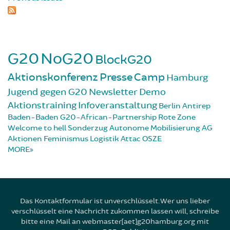
G20
NoG20
BlockG20
Aktionskonferenz
Presse
Camp
Hamburg
Jugend gegen G20
Newsletter
Demo
Aktionstraining
Infoveranstaltung
Berlin
Antirep
Baden-Baden
G20-African-Partnership
Rote Zone
Welcome to hell
Sonderzug
Autonome Mobilisierung
AG
Aktionen
Feminismus
Logistik
Attac
OSZE
MORE
Das Kontaktformular ist unverschlüsselt. Wer uns lieber
verschlüsselt eine Nachricht zukommen lassen will, schreibe
bitte eine Mail an webmaster[aet]g20hamburg.org mit