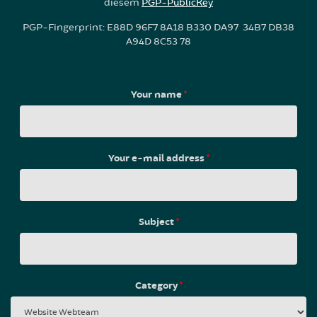
diesem
PGP-PublicKey
PGP-Fingerprint: E88D 96F7 8A18 B330 DA97 34B7 DB38
A94D 8C53 78
Your name
*
Your e-mail address
*
Subject
*
Category
*