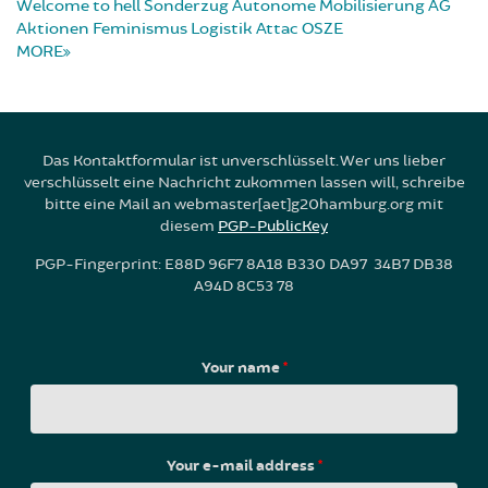
Welcome to hell
Sonderzug
Autonome Mobilisierung
AG
Aktionen
Feminismus
Logistik
Attac
OSZE
MORE
Das Kontaktformular ist unverschlüsselt. Wer uns lieber
verschlüsselt eine Nachricht zukommen lassen will, schreibe
bitte eine Mail an webmaster[aet]g20hamburg.org mit
diesem
PGP-PublicKey
PGP-Fingerprint: E88D 96F7 8A18 B330 DA97 34B7 DB38
A94D 8C53 78
Your name
*
Your e-mail address
*