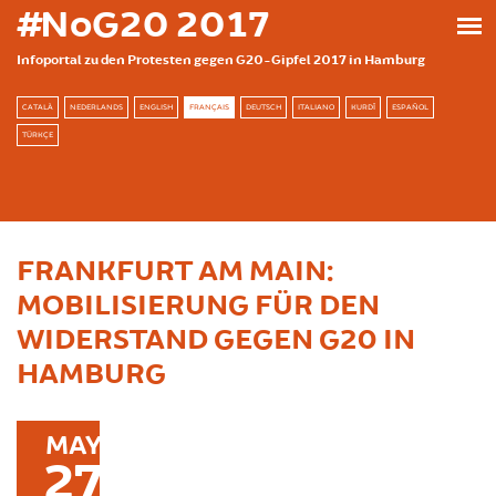
Skip to main content
#NoG20 2017
Infoportal zu den Protesten gegen G20-Gipfel 2017 in Hamburg
CATALÀ
NEDERLANDS
ENGLISH
FRANÇAIS
DEUTSCH
ITALIANO
KURDÎ
ESPAÑOL
TÜRKÇE
FRANKFURT AM MAIN:
MOBILISIERUNG FÜR DEN
WIDERSTAND GEGEN G20 IN
HAMBURG
MAY
27