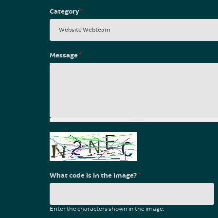
Category
*
Message
*
What code is in the image?
*
Enter the characters shown in the image.