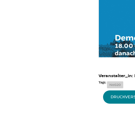
Veranstalter_in:
Tags:
NoG20
DRUCKVER