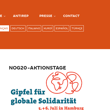
E
ANTIREP
PRESSE
CONTACT
NÇAIS
DEUTSCH
ITALIANO
KURDÎ
ESPAÑOL
TÜRKÇE
NOG20-AKTIONSTAGE