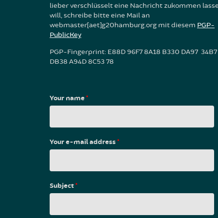
lieber verschlüsselt eine Nachricht zukommen lass
will, schreibe bitte eine Mail an
webmaster[aet]g20hamburg.org mit diesem
PGP-
PublicKey
PGP-Fingerprint: E88D 96F7 8A18 B330 DA97 34B7
DB38 A94D 8C53 78
Your name
*
Your e-mail address
*
Subject
*