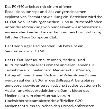
Das FC⚡MC arbeitet mit einem offenen
Redaktionskonzept und lädt zur gemeinsamen
explorativen Formatentwicklung ein. Betrieben wird das
FC⚡MC von Hamburger Medien- und Kulturschaffenden
unter der Mitwirkung von bundesweit wie international
anreisenden Gästen. Bei der technischen Durchführung
hilft der Chaos Computer Club.
Der Hamburger Radiosender FSK betreibt ein
Sendestudio im FC⚡MC.
Das FC⚡MC lädt Journalist*innen, Medien- und
Kulturschaffende aller Formate und aller Länder zur
Teilnahme ein: Freelancern, Medienaktivist*innen,
Fotograf*innen, freien Radios und Videoaktivist*innen
werden auf den 2.500 m² des Ballsaals Arbeitsplätze
angeboten, sowie unterschiedliche Studiosituationen für
Audio- und Videoproduktionen. Damit bietet das
Medienzentrum eine Alternative zum
Hochsicherheitsambiente des offiziellen G20-
Medienzentrums an. Neben den Pressekonferenzen