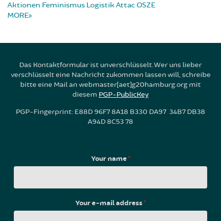
Aktionen
Feminismus
Logistik
Attac
OSZE
MORE
Das Kontaktformular ist unverschlüsselt. Wer uns lieber
verschlüsselt eine Nachricht zukommen lassen will, schreibe
bitte eine Mail an webmaster[aet]g20hamburg.org mit
diesem
PGP-PublicKey
PGP-Fingerprint: E88D 96F7 8A18 B330 DA97 34B7 DB38
A94D 8C53 78
Your name
*
Your e-mail address
*