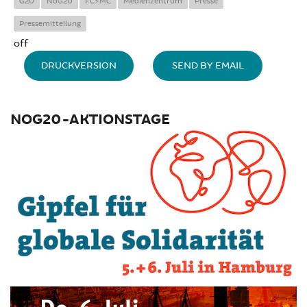
G20
NoG20
FC⚡MC
Medienzentrum
Presse
Pressemitteilung
off
DRUCKVERSION
SEND BY EMAIL
NOG20-AKTIONSTAGE