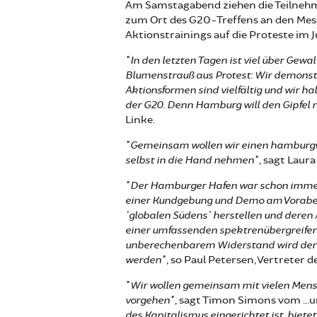
Am Samstagabend ziehen die Teilnehm
zum Ort des G20-Treffens an den Mess
Aktionstrainings auf die Proteste im Ju
"In den letzten Tagen ist viel über Gewa
Blumenstrauß aus Protest: Wir demonstri
Aktionsformen sind vielfältig und wir h
der G20. Denn Hamburg will den Gipfel 
Linke.
"Gemeinsam wollen wir einen hamburgwe
selbst in die Hand nehmen",
sagt Laura
"Der Hamburger Hafen war schon immer
einer Kundgebung und Demo am Vorabend
'globalen Südens' herstellen und deren A
einer umfassenden spektrenübergreifen
unberechenbarem Widerstand wird der re
werden"
, so Paul Petersen, Vertreter
"Wir wollen gemeinsam mit vielen Mens
vorgehen",
sagt Timon Simons vom ...
des Kapitalismus eingerichtet ist, biete