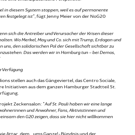
el in diesem System stoppen, weil es auf permanente
 festgelegt ist",
fügt Jenny Meier von der NoG20
nn sich die Antreiber und Verursacher der Krisen dieser
lten. Wo Merkel, May und Co. sich mit Trump, Erdogan und
an uns, den solidarischen Pol der Gesellschaft sichtbar zu
inzustehen. Das werden wir in Hamburg tun – bei Demos,
"
ur Verfügung
ons stellen auch das Gängeviertel, das Centro Sociale,
ere Initiativen aus dem ganzen Hamburger Stadtteil St.
erfügung.
rojekt Zeckensalon:
"Auf St. Pauli haben wir eine lange
wohnerinnen und Anwohner, Fans, Aktivistinnen und
einsam den G20 zeigen, dass sie hier nicht willkommen
ie Attac, dem ...ums Ganze!-Bündnis und der