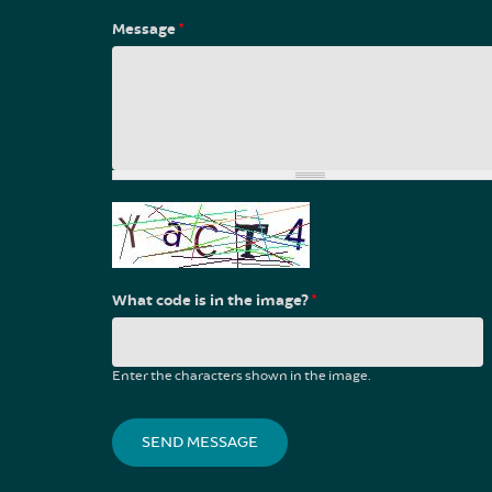
Message
*
What code is in the image?
*
Enter the characters shown in the image.