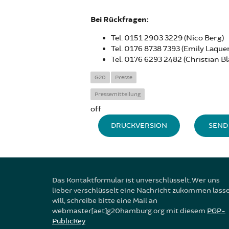
Bei Rückfragen:
Tel. 0151 2903 3229 (Nico Berg)
Tel. 0176 8738 7393 (Emily Laquer
Tel. 0176 6293 2482 (Christian B
G20
Presse
Pressemitteilung
off
DRUCKVERSION
SEND 
Das Kontaktformular ist unverschlüsselt. Wer uns
lieber verschlüsselt eine Nachricht zukommen lass
will, schreibe bitte eine Mail an
webmaster[aet]g20hamburg.org mit diesem
PGP-
PublicKey