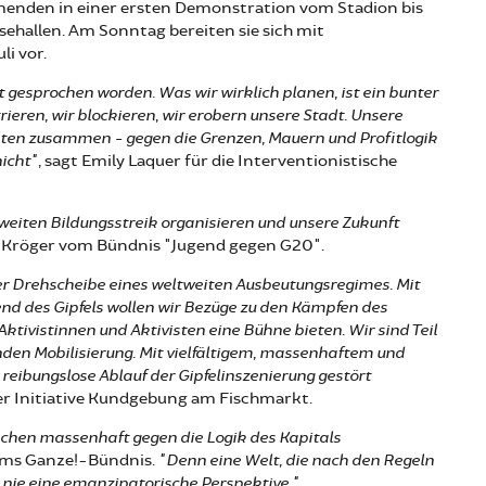
enden in einer ersten Demonstration vom Stadion bis
ehallen. Am Sonntag bereiten sie sich mit
li vor.
lt gesprochen worden. Was wir wirklich planen, ist ein bunter
eren, wir blockieren, wir erobern unsere Stadt. Unsere
alten zusammen - gegen die Grenzen, Mauern und Profitlogik
nicht"
, sagt Emily Laquer für die Interventionistische
iten Bildungsstreik organisieren und unsere Zukunft
 Kröger vom Bündnis "Jugend gegen G20".
 Drehscheibe eines weltweiten Ausbeutungsregimes. Mit
 des Gipfels wollen wir Bezüge zu den Kämpfen des
ktivistinnen und Aktivisten eine Bühne bieten. Wir sind Teil
den Mobilisierung. Mit vielfältigem, massenhaftem und
ibungslose Ablauf der Gipfelinszenierung gestört
 der Initiative Kundgebung am Fischmarkt.
chen massenhaft gegen die Logik des Kapitals
ums Ganze!-Bündnis.
"Denn eine Welt, die nach den Regeln
t nie eine emanzipatorische Perspektive."