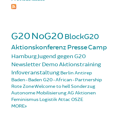
G20
NoG20
BlockG20
Aktionskonferenz
Presse
Camp
Hamburg
Jugend gegen G20
Newsletter
Demo
Aktionstraining
Infoveranstaltung
Berlin
Antirep
Baden-Baden
G20-African-Partnership
Rote Zone
Welcome to hell
Sonderzug
Autonome Mobilisierung
AG Aktionen
Feminismus
Logistik
Attac
OSZE
MORE