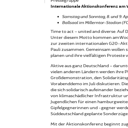
Pressegruppe
Internationale Aktionskonferenz am W
Samstag und Sonntag, 8. und 9. Ap
Ballsaal im Millerntor-Stadion (FC
Time to act – united and diverse. Auf 
Unter diesem Motto kommen am Woch
zur zweiten internationalen G20-Akt
Pauli zusammen. Gemeinsam wollen si
planen und ihre vielfältigen Proteste 
Aktive aus ganz Deutschland – darun
vielen anderen Ländern werden ihre P
Großdemonstration, den Solidaritätsgi
Vorabenddemo im Juli diskutieren. Die
die sich solidarisch aufeinander bezie
von klimaschädlicher Infrastruktur un
Jugendlichen für einen hamburgweite
Gipfelgegnerinnen und -gegner werden
Süddeutschland geplante Sonderzüge
Mit der Aktionskonferenz beginnt zugl