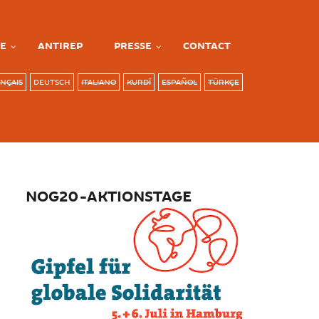
E
ANTIREP
PRESSE
CONTACT
NÇAIS
DEUTSCH
ITALIANO
KURDÎ
ESPAÑOL
TÜRKÇE
NOG20-AKTIONSTAGE