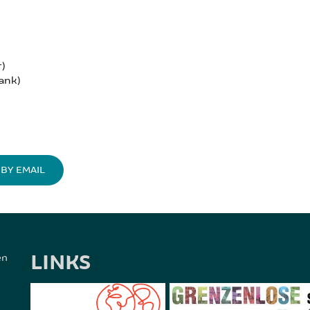
)
lank)
BY EMAIL
LINKS
en