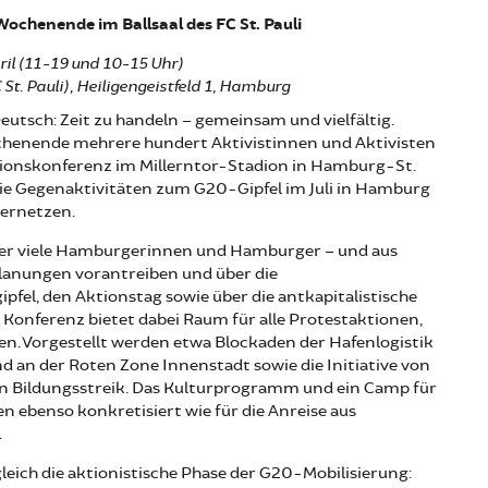
ochenende im Ballsaal des FC St. Pauli
ril (11-19 und 10-15 Uhr)
 St. Pauli), Heiligengeistfeld 1, Hamburg
Deutsch: Zeit zu handeln – gemeinsam und vielfältig.
enende mehrere hundert Aktivistinnen und Aktivisten
ionskonferenz im Millerntor-Stadion in Hamburg-St.
e Gegenaktivitäten zum G20-Gipfel im Juli in Hamburg
vernetzen.
ter viele Hamburgerinnen und Hamburger – und aus
lanungen vorantreiben und über die
pfel, den Aktionstag sowie über die antkapitalistische
 Konferenz bietet dabei Raum für alle Protestaktionen,
hen. Vorgestellt werden etwa Blockaden der Hafenlogistik
d an der Roten Zone Innenstadt sowie die Initiative von
n Bildungsstreik. Das Kulturprogramm und ein Camp für
 ebenso konkretisiert wie für die Anreise aus
.
eich die aktionistische Phase der G20-Mobilisierung: