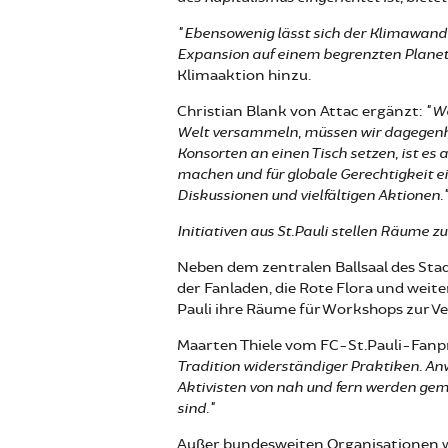
"Ebensowenig lässt sich der Klimawand
Expansion auf einem begrenzten Planeten
Klimaaktion hinzu.
Christian Blank von Attac ergänzt:
"We
Welt versammeln, müssen wir dagegenha
Konsorten an einen Tisch setzen, ist es 
machen und für globale Gerechtigkeit e
Diskussionen und vielfältigen Aktionen.
Initiativen aus St.Pauli stellen Räume z
Neben dem zentralen Ballsaal des Stadi
der Fanladen, die Rote Flora und weit
Pauli ihre Räume für Workshops zur V
Maarten Thiele vom FC-St.Pauli-Fanp
Tradition widerständiger Praktiken. An
Aktivisten von nah und fern werden gem
sind."
Außer bundesweiten Organisationen w