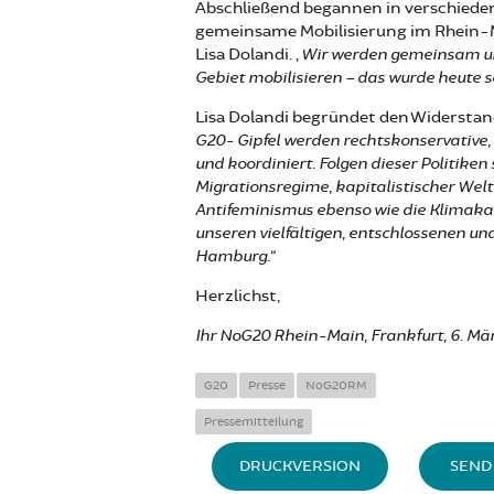
Abschließend begannen in verschiede
gemeinsame Mobilisierung im Rhein-Ma
Lisa Dolandi.
„Wir werden gemeinsam un
Gebiet mobilisieren – das wurde heute 
Lisa Dolandi begründet den Widersta
G20- Gipfel werden rechtskonservative, 
und koordiniert. Folgen dieser Politike
Migrationsregime, kapitalistischer Welt
Antifeminismus ebenso wie die Klimakata
unseren vielfältigen, entschlossenen un
Hamburg.“
Herzlichst,
Ihr NoG20 Rhein-Main, Frankfurt, 6. Mä
G20
Presse
NoG20RM
Pressemitteilung
DRUCKVERSION
SEND 