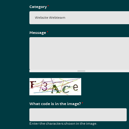
Category
*
Message
*
What code is in the image?
*
Enter the characters shown in the image.