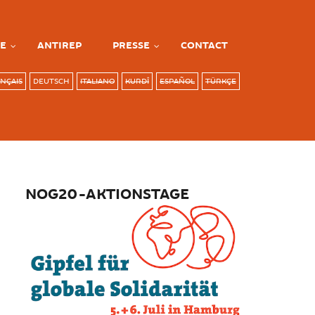
E
ANTIREP
PRESSE
CONTACT
NÇAIS
DEUTSCH
ITALIANO
KURDÎ
ESPAÑOL
TÜRKÇE
NOG20-AKTIONSTAGE