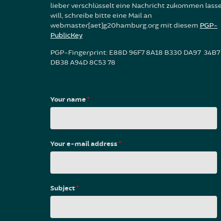
lieber verschlüsselt eine Nachricht zukommen lass
will, schreibe bitte eine Mail an
webmaster[aet]g20hamburg.org mit diesem
PGP-
PublicKey
PGP-Fingerprint: E88D 96F7 8A18 B330 DA97 34B7
DB38 A94D 8C53 78
Your name
*
Your e-mail address
*
Subject
*