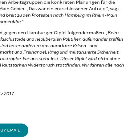
nen Arbeitsgruppen die konkreten Planungen für die
in Gebiet. „Das war ein entschlossener Auftakt“, sagt
d breit zu den Protesten nach Hamburg im Rhein-Main
sonnenklar.“
nd gegen den Hamburger Gipfel folgendermaßen:
„Beim
faschistoide und neoliberalen Politiken aufeinander treffen
n sind unter anderem das autoritäre Krisen- und
markt und Freihandel, Krieg und militarisierte Sicherheit,
strophe. Für uns steht fest: Dieser Gipfel wird nicht ohne
d lautstarken Widerspruch stattfinden. Wir fahren alle nach
rz 2017
BY EMAIL