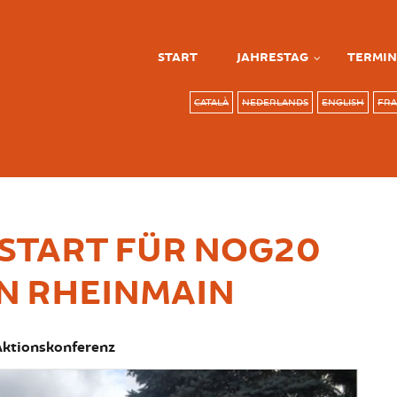
START
JAHRESTAG
TERMIN
CATALÀ
NEDERLANDS
ENGLISH
FRA
START FÜR NOG20
IN RHEINMAIN
Aktionskonferenz