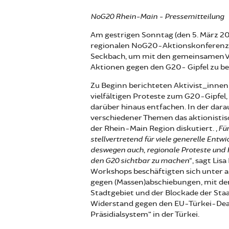
NoG20 Rhein-Main - Pressemitteilung
Am gestrigen Sonntag (den 5. März 2
regionalen NoG20-Aktionskonferenz
Seckbach, um mit den gemeinsamen Vo
Aktionen gegen den G20- Gipfel zu b
Zu Beginn berichteten Aktivist_inne
vielfältigen Proteste zum G20-Gipfel,
darüber hinaus entfachen. In der da
verschiedener Themen das aktionistis
der Rhein-Main Region diskutiert.
„Fü
stellvertretend für viele generelle Entw
deswegen auch, regionale Proteste und 
den G20 sichtbar zu machen“
, sagt Lis
Workshops beschäftigten sich unter 
gegen (Massen)abschiebungen, mit de
Stadtgebiet und der Blockade der Sta
Widerstand gegen den EU-Türkei-Dea
Präsidialsystem“ in der Türkei.