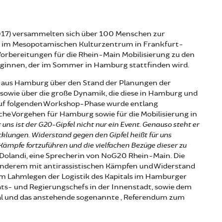
017) versammelten sich über 100 Menschen zur
 im Mesopotamischen Kulturzentrum in Frankfurt-
rbereitungen für die Rhein-Main Mobilisierung zu den
eginnen, der im Sommer in Hamburg stattfinden wird.
n aus Hamburg über den Stand der Planungen der
 sowie über die große Dynamik, die diese in Hamburg und
rauf folgenden Workshop-Phase wurde entlang
che Vorgehen für Hamburg sowie für die Mobilisierung in
r uns ist der G20-Gipfel nicht nur ein Event. Genauso steht er
icklungen. Widerstand gegen den Gipfel heißt für uns
Kämpfe fortzuführen und die vielfachen Bezüge dieser zu
a Dolandi, eine Sprecherin von NoG20 Rhein-Main. Die
anderem mit antirassistischen Kämpfen und Widerstand
m Lahmlegen der Logistik des Kapitals im Hamburger
ats- und Regierungschefs in der Innenstadt, sowie dem
l und das anstehende sogenannte „Referendum zum